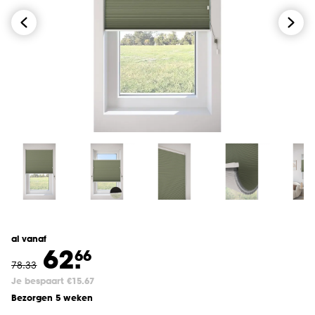
al vanaf
62.
66
78
.
33
Je bespaart €15.67
Bezorgen 5 weken