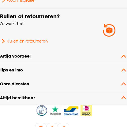
Wooninspiratie
Type plisségordijn
down, Top down bottom
up
Ruilen of retourneren?
Zo werkt het
Kenmerken
Isolerend, Thermo,
Raamdecoratie
Gerecyclede materialen
Ruilen en retourneren
Dubbel plissé
Soort stof
verduisterend
Altijd voordeel
Tips en info
Breedte
300 CM
Onze diensten
Recycled polyester 85%,
Samenstelling
Polyester 15%
Altijd bereikbaar