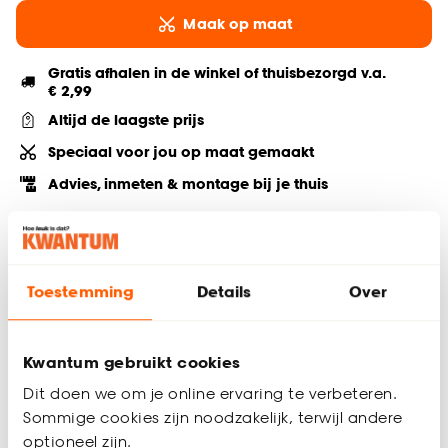
Maak op maat
Gratis afhalen in de winkel of thuisbezorgd v.a.
€ 2,99
Altijd de laagste prijs
Speciaal voor jou op maat gemaakt
Advies, inmeten & montage bij je thuis
Deel jouw product & volg ons op social
Toestemming
Details
Over
Productomschrijving
Verduisterende dubbele plissé groenkleurig met witte
Kwantum gebruikt cookies
achterzijde. De dubbel geplooide stof met een
Dit doen we om je online ervaring te verbeteren.
honingraatstructuur zorgt voor extra isolatie. De koorden zijn
Sommige cookies zijn noodzakelijk, terwijl andere
verwerkt in de honingraat en zijn niet zichtbaar. Verkrijgbaar
optioneel zijn.