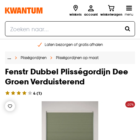
winkels
account
winkelwagen
menu
Laten bezorgen of gratis afhalen
Shop online of in onze 14 winkels
…
Plisségordijnen
Plisségordijnen op maat
Gratis raam advies en opmeten aan huis
€ 5,- korting op je volgende bestelling
Fenstr Dubbel Plisségordijn Dee
Groen Verduisterend
4
(
1
)
-20%