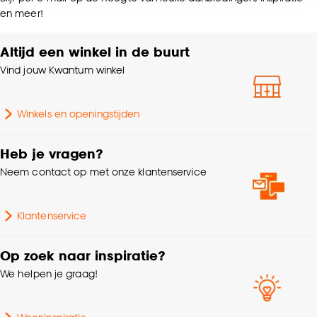
voor kiezen om bepaalde cookies wel of niet te
en meer!
accepteren door op ‘Cookies aanpassen’ te
Garantietermijn
24 maanden
klikken.
Altijd een winkel in de buurt
Bediening
Handmatig
Goed om te weten is dat je deze keuze altijd nog
Vind jouw Kwantum winkel
kan aanpassen, bekijk hiervoor onze
cookieverklaring
.
Kleurtint
Groen
Winkels en openingstijden
Afnemen met vochtige
Wasvoorschriften
Heb je vragen?
doek
Neem contact op met onze klantenservice
Gewicht gram per m2
185 G/m2
Klantenservice
Mate verduisterend
Deels verduisterend
Op zoek naar inspiratie?
We helpen je graag!
Collectie
FENSTR
Dubbele plissé, Top