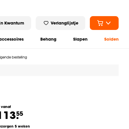
jn Kwantum
Verlanglijstje
ccessoires
Behang
Slapen
Solden
olgende bestelling
l vanaf
113.
55
ezorgen 5 weken