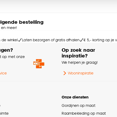
Kle
e deze keuze altijd nog kan aanpassen, bekijk hiervoor o
Sa
olgende bestelling
e en meer!
Br
n de winkel
Laten bezorgen of gratis afhalen
€ 5,- korting op je
Wa
agen?
Op zoek naar
inspiratie?
 op met onze
e
We helpen je graag!
Int
vice
Wooninspiratie
La
Onze diensten
Ga
e
Gordijnen op maat
Be
ruimte
Raambekleding op maat