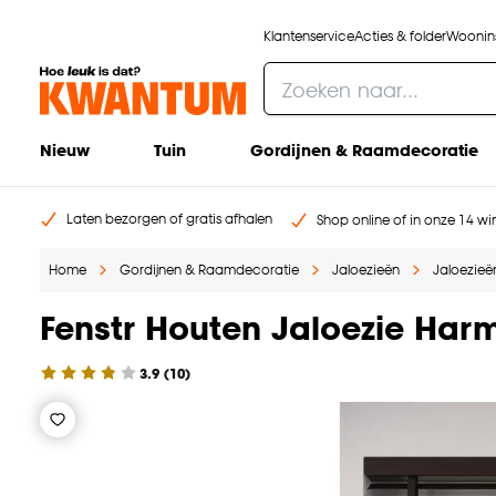
Klantenservice
Acties & folder
Woonins
Nieuw
Tuin
Gordijnen & Raamdecoratie
Laten bezorgen of gratis afhalen
Shop online of in onze 14 win
Home
Gordijnen & Raamdecoratie
Jaloezieën
Jaloezieë
Fenstr Houten Jaloezie Har
3.9
(
10
)