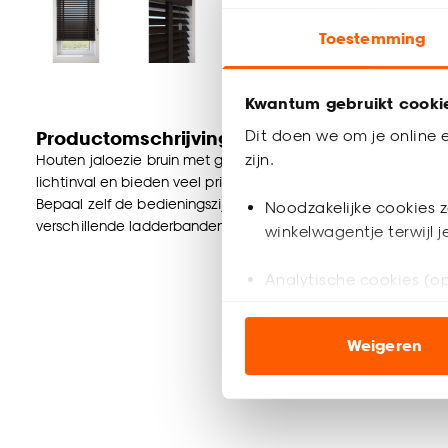
Toestemming
Kwantum gebruikt cooki
Dit doen we om je online e
Productomschrijving
zijn.
Houten jaloezie bruin met gelakte afwerking en lichte glans
lichtinval en bieden veel privacy wanneer je deze sluit. Op 
Bepaal zelf de bedieningszijde en kies uit diverse accessoire
Noodzakelijke cookies z
verschillende ladderbanden en een koordhanger van hout, rv
winkelwagentje terwijl 
Analytische cookies (op
Marketing cookies (opt
Weigeren
ook buiten de website 
Klik op ‘Ja, alles toestaa
noodzakelijke cookies te 
accepteren door op ‘Cook