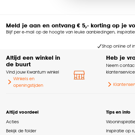
Goed om te weten is dat j
Meld je aan en ontvang € 5,- korting op je v
Blijf per e-mail op de hoogte van leuke aanbiedingen, inspirati
Shop online of i
Altijd een winkel in
Heb je vr
de buurt
Neem contact
Vind jouw Kwantum winkel
klantenservic
Winkels en
Klantenser
openingstijden
Altijd voordeel
Tips en info
Acties
Wooninspirati
Bekijk de folder
Inspiratie op 