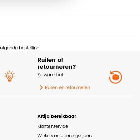
urtint
Bruin
nze
cookieverklaring
.
menstelling
Hout 100%
eedte
270 CM
 volgende bestelling
Afnemen met vochtige
svoorschriften
Ruilen of
doek
retourneren?
Zo werkt het
Industrieel, Modern,
erieurstijl
Japandi, Retro
Ruilen en retourneren
melbreedte
5 CM
Altijd bereikbaar
rantietermijn
24 maanden
Klantenservice
diening
Handmatig, Elektrisch
Winkels en openingstijden