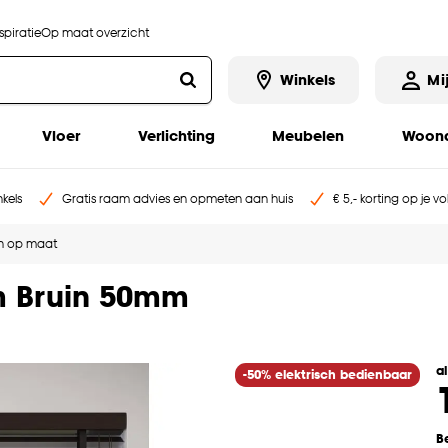
piratie
Op maat overzicht
Winkels
Mi
Vloer
Verlichting
Meubelen
Woona
kels
Gratis raam advies en opmeten aan huis
€ 5,- korting op je v
n op maat
m Bruin 50mm
a
-50% elektrisch bedienbaar
B