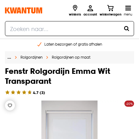
winkels
account
winkelwagen
menu
Laten bezorgen of gratis afhalen
Shop online of in onze 14 winkels
…
Rolgordijnen
Rolgordijnen op maat
Gratis raam advies en opmeten aan huis
€ 5,- korting op je volgende bestelling
Fenstr Rolgordijn Emma Wit
Transparant
4.7
(
3
)
-20%