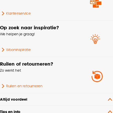
Gewicht gram per m2
110 G/m2
Klantenservice
Collectie
FENSTR
Op zoek naar inspiratie?
We helpen je graag!
Afnemen met vochtige
Wasvoorschriften
doek
Wooninspiratie
Soort stof
Rolgordijn transparant
Ruilen of retourneren?
Zo werkt het
Op kozijn, In kozijn,
Wandbevestiging, Met
Montage
klemsteunen,
Ruilen en retourneren
Plafondbevestiging
Altijd voordeel
Modern, Klassiek,
Interieurstijl
Scandinavisch
Tips en info