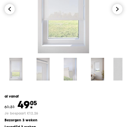
al vanaf
49.
05
61
.
31
Je bespaart €12.26
Bezorgen 3 weken
Levertijd 3 weken