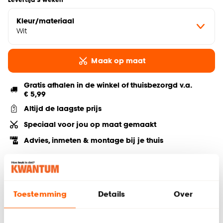
Kleur/materiaal
Wit
Maak op maat
Gratis afhalen in de winkel of thuisbezorgd v.a.
€ 5,99
Altijd de laagste prijs
Speciaal voor jou op maat gemaakt
Advies, inmeten & montage bij je thuis
Deel jouw product & volg ons op social
Toestemming
Details
Over
Hulp nodig? Wij regelen het voor je!