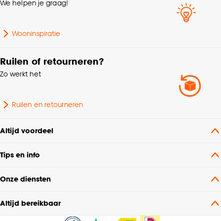
We helpen je graag!
Collectie
FENSTR
Wooninspiratie
Scandinavisch, Modern,
Interieurstijl
Japandi, Landelijk
Ruilen of retourneren?
Zo werkt het
Garantietermijn
24 maanden
Ruilen en retourneren
Bediening
Elektrisch, Handmatig
Altijd voordeel
Breedte
240 CM
Tips en info
Onze diensten
Altijd bereikbaar