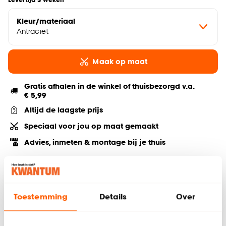
Kleur/materiaal
Antraciet
Maak op maat
Gratis afhalen in de winkel of thuisbezorgd v.a.
€ 5,99
Altijd de laagste prijs
Speciaal voor jou op maat gemaakt
Advies, inmeten & montage bij je thuis
Deel jouw product & volg ons op social
Toestemming
Details
Over
Hulp nodig? Wij regelen het voor je!