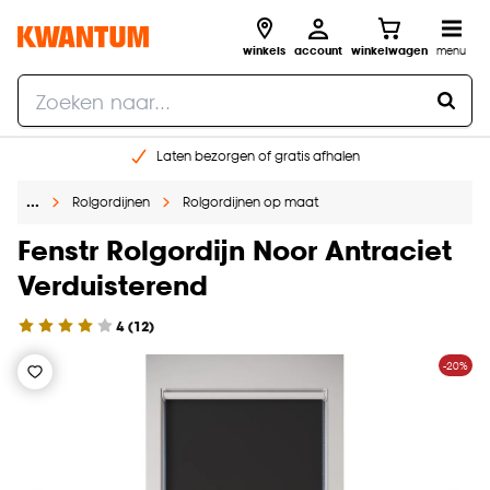
winkels
account
winkelwagen
menu
Laten bezorgen of gratis afhalen
Shop online of in onze 14 winkels
…
Rolgordijnen
Rolgordijnen op maat
Gratis raam advies en opmeten aan huis
€ 5,- korting op je volgende bestelling
Fenstr Rolgordijn Noor Antraciet
Verduisterend
4
(
12
)
-20%