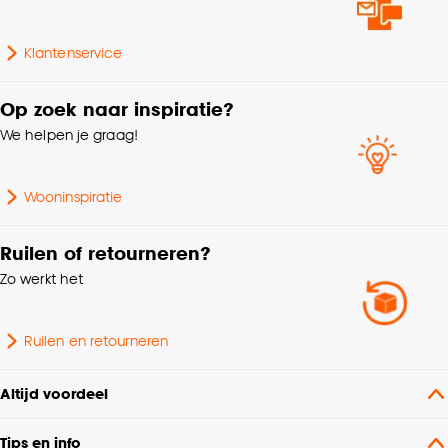
voor optimale kind veiligheid.
Gewicht gram per m2
290 G/m2
Klantenservice
% Verduisterend
100%
Op zoek naar inspiratie?
We helpen je graag!
Mate verduisterend
100% Verduisterend
Wooninspiratie
Collectie
FENSTR
Ruilen of retourneren?
Op kozijn, In kozijn,
Zo werkt het
Wandbevestiging, Met
Montage
klemsteunen,
Plafondbevestiging
Ruilen en retourneren
Metrage (cm)
300
Altijd voordeel
Kenmerken
Afwijkende kleur
Tips en info