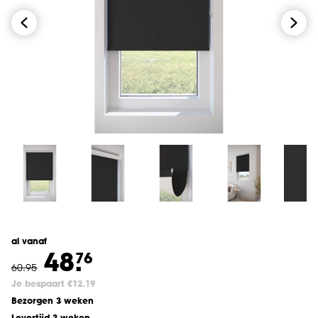
al vanaf
48.
76
60
.
95
Je bespaart €12.19
Bezorgen 3 weken
Levertijd 3 weken