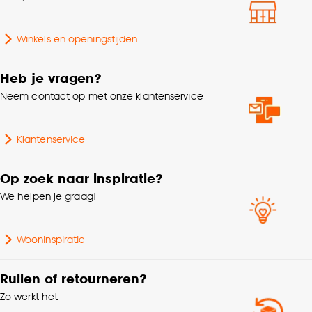
Doorsnede
30 CM
Goed om te weten is dat je deze keuze altijd nog
Winkels en openingstijden
kan aanpassen, bekijk hiervoor onze
Aantal stuks
1 Stk
cookieverklaring
.
Heb je vragen?
Garantietermijn
24 maanden
Neem contact op met onze klantenservice
Hoogte
11.8 CM
Klantenservice
Kleurtint
Off-white
Op zoek naar inspiratie?
We helpen je graag!
Type keukenaccessoire
Fruitschalen
Wooninspiratie
Gewicht
1.2 Kg
Ruilen of retourneren?
Zo werkt het