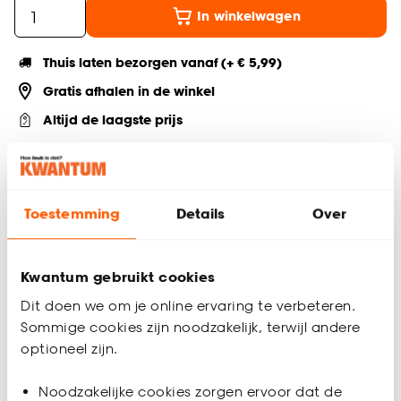
In winkelwagen
Thuis laten bezorgen vanaf (+ € 5,99)
Gratis afhalen in de winkel
Altijd de laagste prijs
Deel jouw product & volg ons op social
Toestemming
Details
Over
Productomschrijving
Kwantum gebruikt cookies
Geef sfeer aan jouw interieur met deze off-white Lime
decoratieve schaal. Dit veelzijdige stoneware
Dit doen we om je online ervaring te verbeteren.
keukenaccessoire is ook te gebruiken als fruitmand. Voeg
Sommige cookies zijn noodzakelijk, terwijl andere
kleur en stijl toe aan je keuken met deze unieke decoratieve
optioneel zijn.
schaal.
Productspecificaties
Noodzakelijke cookies zorgen ervoor dat de