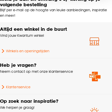
Bediening
Handmatig, Elektrisch
volgende bestelling
voor kiezen om bepaalde cookies wel of niet te
Blijf per e-mail op de hoogte van leuke aanbiedingen, inspiratie
accepteren door op ‘Cookies aanpassen’ te
Voering
Fabiola, Celine
en meer!
klikken.
Altijd een winkel in de buurt
Fijn geweven, 100%
Goed om te weten is dat je deze keuze altijd nog
Stofeigenschap
Linnen
Vind jouw Kwantum winkel
kan aanpassen, bekijk hiervoor onze
cookieverklaring
.
Krimptolerantie
3%
Winkels en openingstijden
Scandinavisch, Japandi,
Interieurstijl
Heb je vragen?
Bohemian
Neem contact op met onze klantenservice
Plooigordijn, Dubbele
plooi, Retourplooi enkel,
Klantenservice
Retourplooi dubbel,
Ringgordijn, Spangordijn,
Maakwijze
Op zoek naar inspiratie?
Roedegordijn,
We helpen je graag!
Vouwgordijn,