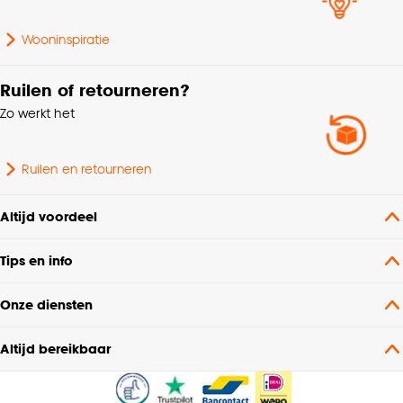
Wavegordijn, Embrasse,
Coupage, Enkele plooi
Wooninspiratie
Kleurtint
Naturel
Ruilen of retourneren?
Zo werkt het
Breedte
140 CM
Ruilen en retourneren
Machinewas 30º, Strijken
Wasvoorschriften
°°, Niet in de
droogtrommel
Altijd voordeel
Tips en info
Soort stof
Weef/Drukstof
Onze diensten
Gewicht gram per m2
330 G/m2
Altijd bereikbaar
Mate verduisterend
Lichtdoorlatend