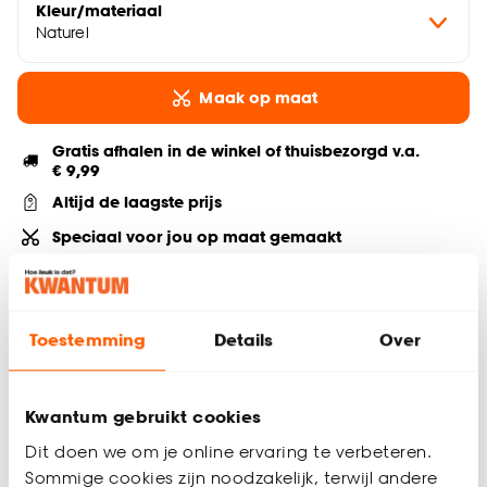
Kleur/materiaal
Naturel
Maak op maat
Gratis afhalen in de winkel of thuisbezorgd v.a.
€ 9,99
Altijd de laagste prijs
Speciaal voor jou op maat gemaakt
Advies, inmeten & montage bij je thuis
Deel jouw product & volg ons op social
Toestemming
Details
Over
Kwantum gebruikt cookies
Hulp nodig? Wij regelen het voor je!
Dit doen we om je online ervaring te verbeteren.
Bestel een kleurstaal
Sommige cookies zijn noodzakelijk, terwijl andere