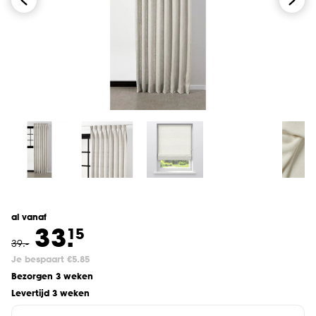
al vanaf
33.
15
39
.
-
Je bespaart €5.85
Bezorgen 3 weken
Levertijd 3 weken