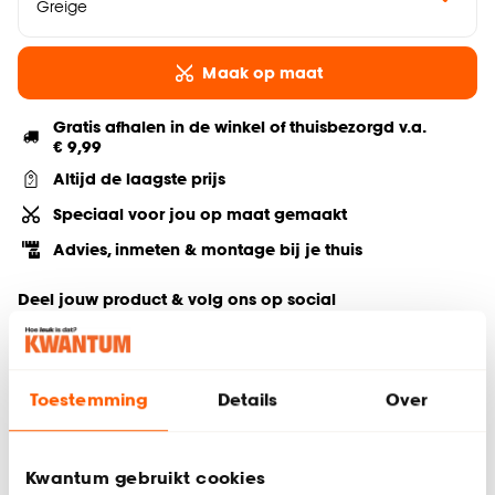
Greige
Maak op maat
Gratis afhalen in de winkel of thuisbezorgd v.a.
€ 9,99
Altijd de laagste prijs
Speciaal voor jou op maat gemaakt
Advies, inmeten & montage bij je thuis
Deel jouw product & volg ons op social
Toestemming
Details
Over
Hulp nodig? Wij regelen het voor je!
Bestel een kleurstaal
Kwantum gebruikt cookies