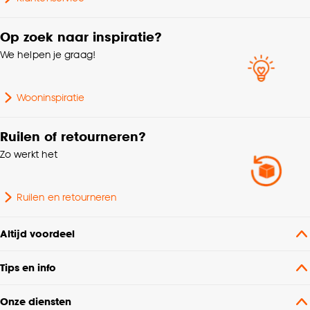
Milieu kenmerken
Oeko-Tex Standard 100
Op zoek naar inspiratie?
We helpen je graag!
Soort stof
Weef/Drukstof
Wooninspiratie
Plooigordijn, Dubbele
plooi, Retourplooi enkel,
Ruilen of retourneren?
Retourplooi dubbel,
Zo werkt het
Mogelijkheden
Ringgordijn, Spangordijn,
woonwens
Roedegordijn,
Vouwgordijn,
Ruilen en retourneren
Wavegordijn, Embrasse,
Coupage, Enkele plooi
Altijd voordeel
Mate verduisterend
Lichtdoorlatend
Tips en info
Bediening
Elektrisch, Handmatig
Onze diensten