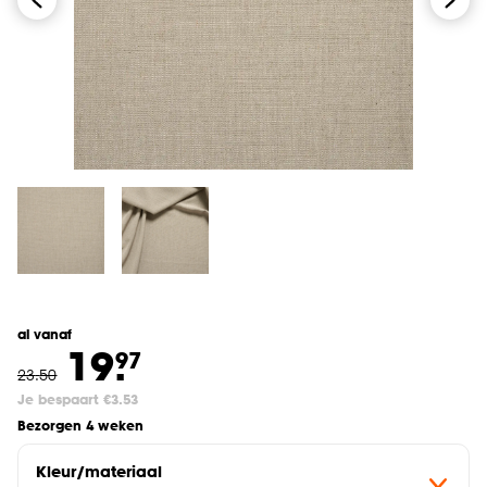
al vanaf
19.
97
23
.
50
Je bespaart €3.53
Bezorgen 4 weken
Kleur/materiaal