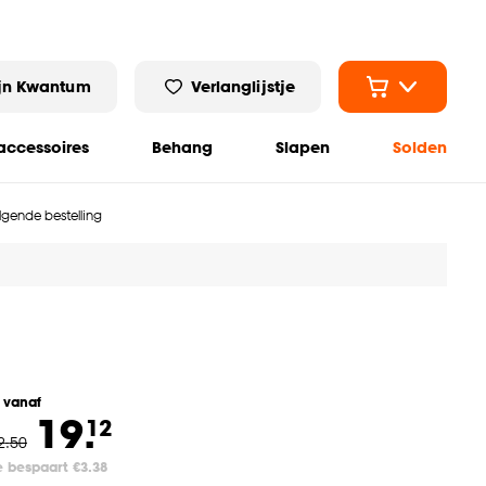
jn Kwantum
Verlanglijstje
ccessoires
Behang
Slapen
Solden
olgende bestelling
l vanaf
19.
12
2
.
50
e bespaart €3.38