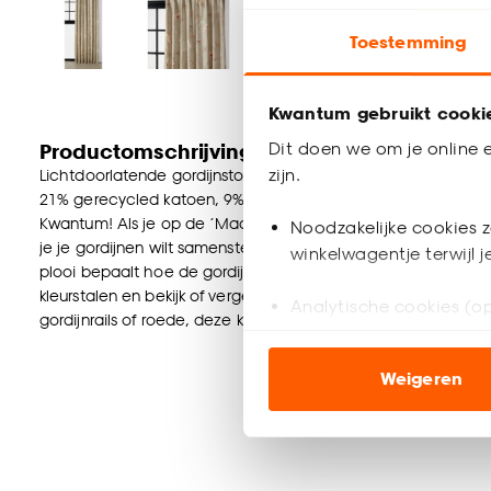
Toestemming
Kwantum gebruikt cooki
Dit doen we om je online e
Productomschrijving
zijn.
Lichtdoorlatende gordijnstof Anneli in de kleur naturel met 
21% gerecycled katoen, 9% katoen en 70% polyester. 145 cm b
Kwantum! Als je op de ‘Maak op maat’ button klikt, kom je ter
Noodzakelijke cookies z
je je gordijnen wilt samenstellen. Naast kleur en eventuele vo
winkelwagentje terwijl 
plooi bepaalt hoe de gordijnen hangen en kan nét dat beetje
kleurstalen en bekijk of vergelijk eenvoudig welke gordijnstof j
Analytische cookies (op
gordijnrails of roede, deze kun je los bestellen via de winkel o
Marketing cookies (opt
Weigeren
ook buiten de website 
Klik op ‘Ja, alles toestaa
noodzakelijke cookies te 
accepteren door op ‘Cook