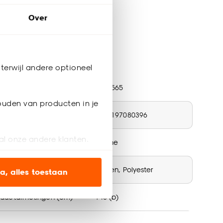
Over
terwijl andere optioneel
ductspecificaties
tikelnummer
4308565
ouden van producten in je
N nummer
8720197080396
al onze andere klanten.
ur
Crème
ien op onze website, maar
teriaal
Katoen, Polyester
a, alles toestaan
oductafmetingen (cm)
145 (b)
en’ om alleen de
s wel of niet te