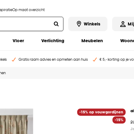
piratie
Op maat overzicht
Winkels
Mi
Vloer
Verlichting
Meubelen
Woona
kels
Gratis raam advies en opmeten aan huis
€ 5,- korting op je v
jnen
a
-15% op vouwgordijnen
-15%
2
J