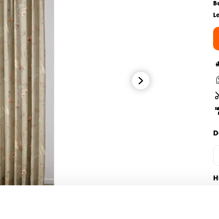
B
L
D
H