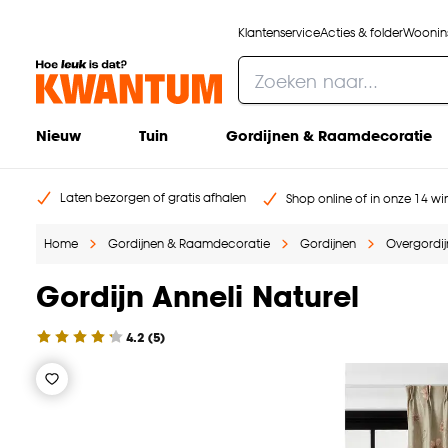
Klantenservice
Acties & folder
Woonins
Nieuw
Tuin
Gordijnen & Raamdecoratie
Laten bezorgen of gratis afhalen
Shop online of in onze 14 win
Home
Gordijnen & Raamdecoratie
Gordijnen
Overgordi
Gordijn Anneli Naturel
4.2
(
5
)