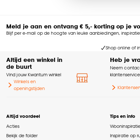
Goed om te weten is dat j
Meld je aan en ontvang € 5,- korting op je v
Blijf per e-mail op de hoogte van leuke aanbiedingen, inspirati
Shop online of i
Altijd een winkel in
Heb je vr
de buurt
Neem contact
Vind jouw Kwantum winkel
klantenservic
Winkels en
Klantenser
openingstijden
Altijd voordeel
Tips en info
Acties
Wooninspirati
Bekijk de folder
Inspiratie op 