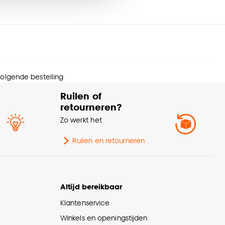
Kamerbrede stof,
Isolerend,
nze
cookieverklaring
.
Geluiddempend,
nmerken
Gerecyclede materialen,
amdecoratie
Afwijkende kleur
achterzijde, Kan gevoerd
worden
 volgende bestelling
Ruilen of
mptolerantie
2%
retourneren?
Zo werkt het
trage (cm)
145
Ruilen en retourneren
Plooigordijn, Dubbele
plooi, Retourplooi enkel,
Retourplooi dubbel,
Ringgordijn, Spangordijn,
Altijd bereikbaar
akwijze
Roedegordijn,
Klantenservice
Vouwgordijn, Wavegordijn,
Embrasse, Coupage,
Winkels en openingstijden