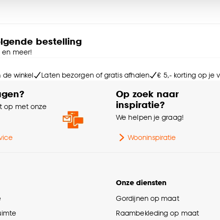
e deze keuze altijd nog kan aanpassen, bekijk hiervoor o
Ke
Ra
olgende bestelling
e en meer!
n de winkel
Laten bezorgen of gratis afhalen
€ 5,- korting op je
agen?
Op zoek naar
Kri
inspiratie?
 op met onze
e
We helpen je graag!
Me
vice
Wooninspiratie
Onze diensten
Ma
e
Gordijnen op maat
ruimte
Raambekleding op maat