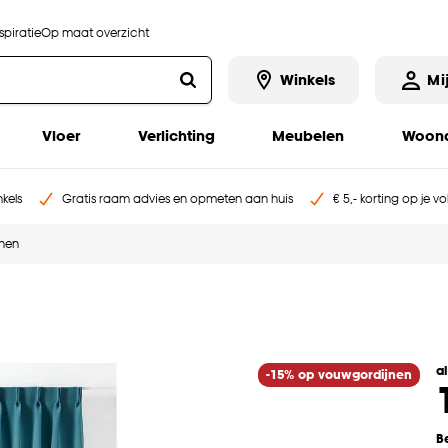
piratie
Op maat overzicht
Winkels
Mi
Vloer
Verlichting
Meubelen
Woona
kels
Gratis raam advies en opmeten aan huis
€ 5,- korting op je v
jnen
a
-15% op vouwgordijnen
B