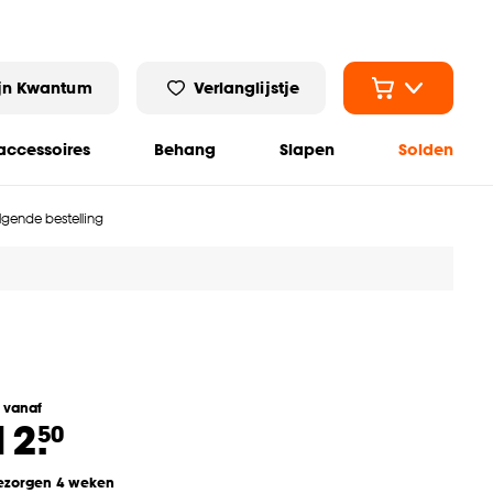
jn Kwantum
Verlanglijstje
ccessoires
Behang
Slapen
Solden
olgende bestelling
l vanaf
12.
50
ezorgen 4 weken