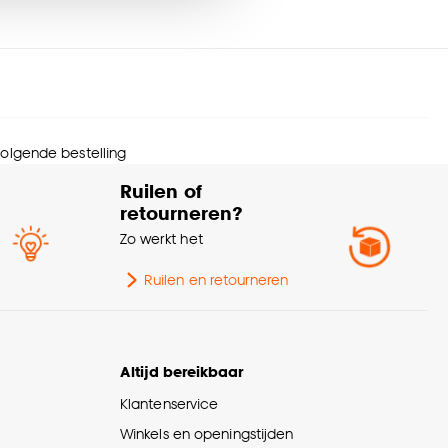
Kamerbrede stof, Zelfde
kleur achterzijde,
nze
cookieverklaring
.
nmerken
Isolerend,
amdecoratie
Geluiddempend,
Zonwerend, Kan gevoerd
worden
 volgende bestelling
erieurstijl
Kleurrijk
Ruilen of
retourneren?
Plooigordijn, Dubbele
Zo werkt het
plooi, Retourplooi enkel,
Retourplooi dubbel,
Ruilen en retourneren
Ringgordijn, Spangordijn,
akwijze
Roedegordijn,
Vouwgordijn, Wavegordijn,
Embrasse, Coupage,
Altijd bereikbaar
Enkele plooi
Klantenservice
lieu kenmerken
Oeko-Tex Standard 100
Winkels en openingstijden