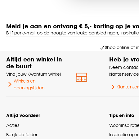
Goed om te weten is dat j
Meld je aan en ontvang € 5,- korting op je v
Blijf per e-mail op de hoogte van leuke aanbiedingen, inspirati
Shop online of i
Altijd een winkel in
Heb je vr
de buurt
Neem contact
Vind jouw Kwantum winkel
klantenservic
Winkels en
Klantenser
openingstijden
Altijd voordeel
Tips en info
Acties
Wooninspirati
Bekijk de folder
Inspiratie op 