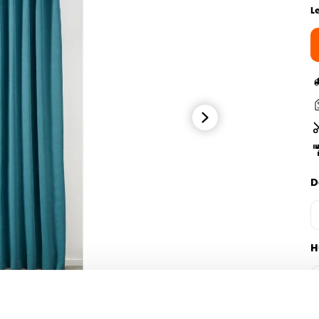
L
D
H