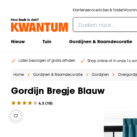
Klantenservice
Acties & folder
Woonins
Nieuw
Tuin
Gordijnen & Raamdecoratie
Laten bezorgen of gratis afhalen
Shop online of in onze 14 win
Home
Gordijnen & Raamdecoratie
Gordijnen
Overgordi
Gordijn Bregje Blauw
4.3
(
10
)