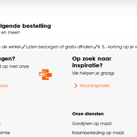
e deze keuze altijd nog kan aanpassen, bekijk hiervoor o
Ke
Ra
olgende bestelling
e en meer!
n de winkel
Laten bezorgen of gratis afhalen
€ 5,- korting op je
Int
agen?
Op zoek naar
inspiratie?
 op met onze
e
We helpen je graag!
vice
Wooninspiratie
Ma
Onze diensten
e
Gordijnen op maat
Mi
ruimte
Raambekleding op maat