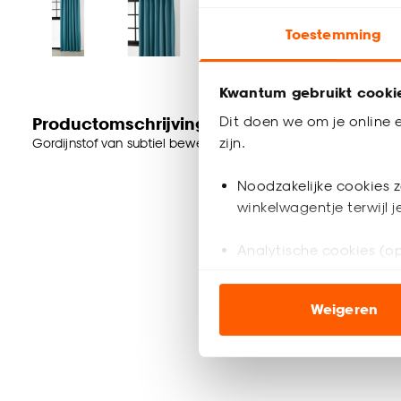
Toestemming
Kwantum gebruikt cooki
Dit doen we om je online e
Productomschrijving
zijn.
Gordijnstof van subtiel bewerkte stof. Soepelvallend, stevig 
Noodzakelijke cookies z
winkelwagentje terwijl 
Analytische cookies (op
Marketing cookies (opt
Weigeren
ook buiten de website 
Klik op ‘Ja, alles toestaa
noodzakelijke cookies te 
accepteren door op ‘Cook