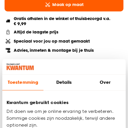
Maak op maat
Gratis afhalen in de winkel of thuisbezorgd v.a.
€ 9,99
Altijd de laagste prijs
Speciaal voor jou op maat gemaakt
Advies, inmeten & montage bij je thuis
Deel jouw product & volg ons op social
Toestemming
Details
Over
Productomschrijving
Verduisterende gordijnstof Cleo in de kleur bruin. Stevig,
Kwantum gebruikt cookies
vormvast en slijtvast. Dit black-out gordijn is aan de
Dit doen we om je online ervaring te verbeteren.
achterkant voorzien van een coating die ervoor zorgt dat dit
Sommige cookies zijn noodzakelijk, terwijl andere
gordijn 100% verduisterend is. Deze coating zorgt dat er
optioneel zijn.
geen licht door de stof komt en is in tegenstelling tot de