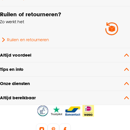
Polyester coating 100%,
Samenstelling
Acryl 85%,
Ruilen of retourneren?
Titaniumdioxide 15%
Zo werkt het
Breedte
145 CM
Ruilen en retourneren
Niet in de droogtrommel,
Wasvoorschriften
Altijd voordeel
Niet wassen, Strijken °
Tips en info
Soort stof
Verduisteringsstof
Onze diensten
Gewicht gram per m2
347 G/m2
Altijd bereikbaar
Mate verduisterend
100% Verduisterend
Bediening
Handmatig, Elektrisch