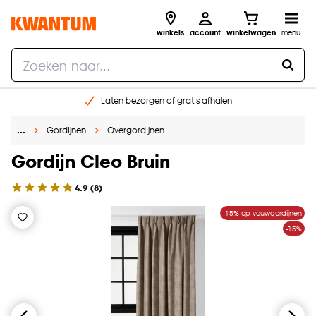
winkels
account
winkelwagen
menu
Laten bezorgen of gratis afhalen
Shop online of in onze 14 winkels
…
Gordijnen
Overgordijnen
Gratis raam advies en opmeten aan huis
€ 5,- korting op je volgende bestelling
Gordijn Cleo Bruin
4.9
(
8
)
-15% op vouwgordijnen
-15%