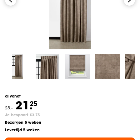
al vanaf
21.
25
25
.
-
Je bespaart €3.75
Bezorgen 5 weken
Levertijd 5 weken