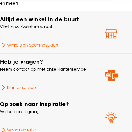
Raamdecoratie
en meer!
Geluiddempend,
accepteren door op ‘Cookies aanpassen’ te
Zonwerend
klikken.
Altijd een winkel in de buurt
Vind jouw Kwantum winkel
Goed om te weten is dat je deze keuze altijd nog
Krimptolerantie
1%
kan aanpassen, bekijk hiervoor onze
cookieverklaring
.
Metrage (cm)
145
Winkels en openingstijden
Plooigordijn, Dubbele
Heb je vragen?
plooi, Retourplooi enkel,
Neem contact op met onze klantenservice
Retourplooi dubbel,
Ringgordijn, Spangordijn,
Maakwijze
Roedegordijn,
Klantenservice
Vouwgordijn,
Wavegordijn, Embrasse,
Op zoek naar inspiratie?
Coupage, Enkele plooi
We helpen je graag!
Kleurtint
Bruin
Wooninspiratie