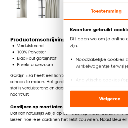
Toestemming
Kwantum gebruikt cooki
Dit doen we om je online e
Productomschrijving
zijn.
Verduisterend
100% Polyester
Black-out gordijnstof
Noodzakelijke cookies z
Enkele onderzoom
winkelwagentje terwijl 
Gordijn Elsa heeft een lichte, koele beige kleur en is gemaakt 
Analytische cookies (op
schoon te maken. Het gordijn heeft een black-out stof aan d
stof is verduisterend en daarom ideaal voor de slaapkamer, wa
Marketing cookies (opt
nachtrust.
Weigeren
ook buiten de website 
Gordijnen op maat laten maken?
Dat kan natuurlijk! Als je op de ‘Maak op maat’ button klikt, k
Klik op ‘Ja, alles toestaa
kiezen hoe je je gordijnen het liefst zou willen. Naast kleur e
noodzakelijke cookies te 
maakwijzes zoals met plooien of ringen, type plooien zoals e
accepteren door op ‘Cook