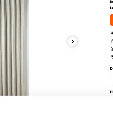
B
L
D
H