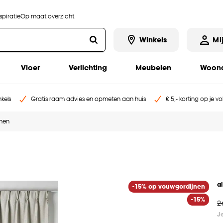
piratie
Op maat overzicht
Winkels
Mi
Vloer
Verlichting
Meubelen
Woona
kels
Gratis raam advies en opmeten aan huis
€ 5,- korting op je v
jnen
a
-15% op vouwgordijnen
-15%
2
J