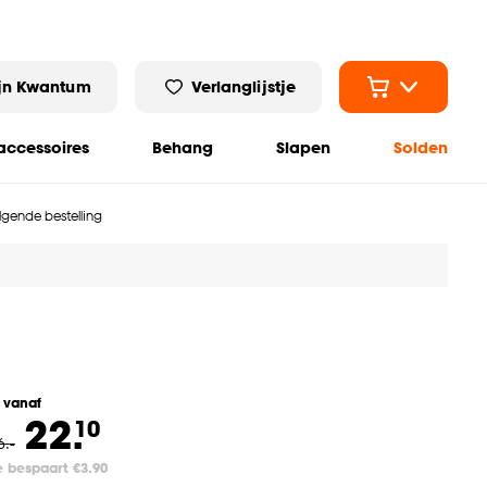
jn Kwantum
Verlanglijstje
ccessoires
Behang
Slapen
Solden
olgende bestelling
l vanaf
22.
10
6
.
-
e bespaart €3.90