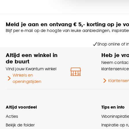
configurator biedt daarnaast nog meer opties zodat je zelf h
Goed om te weten is dat j
Twijfel je nog of wil je graag advies?
Laat je dan adviseren door een van onze adviseurs aan huis.
Meld je aan en ontvang € 5,- korting op je v
raamdecoratie, wordt deze direct voor jou perfect ingemeten
Blijf per e-mail op de hoogte van leuke aanbiedingen, inspirati
Maak een afspraak voor advies aan huis in Nederland >
Maak een afspraak voor advies aan huis in België >
Shop online of i
Altijd een winkel in
Heb je vr
Zelf je ramen inmeten?
de buurt
Met onze meetinstructies weet je zeker dat je de juiste mate
Neem contact
Bekijk de meetinstructies >
Vind jouw Kwantum winkel
klantenservic
Winkels en
Let op: Kleurverschil t.o.v. showbaan en online afbeelding vo
Klantenser
openingstijden
Altijd voordeel
Tips en info
Acties
Wooninspirati
Bekijk de folder
Inspiratie op 