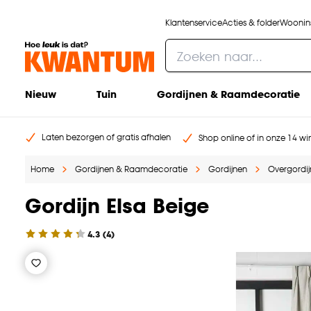
Klantenservice
Acties & folder
Woonins
Nieuw
Tuin
Gordijnen & Raamdecoratie
Laten bezorgen of gratis afhalen
Shop online of in onze 14 win
Home
Gordijnen & Raamdecoratie
Gordijnen
Overgordi
Gordijn Elsa Beige
4.3
(
4
)