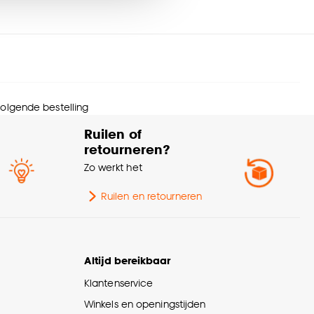
urtint
Beige
nze
cookieverklaring
.
menstelling
Polyester 100%
svoorschriften
Niet wassen
 volgende bestelling
rt stof
Verduisteringsstof
Ruilen of
retourneren?
Verduisterend
100%
Zo werkt het
te verduisterend
100% Verduisterend
Ruilen en retourneren
diening
Handmatig, Elektrisch
Altijd bereikbaar
Kamerbrede stof,
Klantenservice
Afwijkende kleur
nmerken
achterzijde, Zonwerend,
Winkels en openingstijden