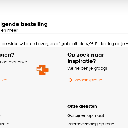
Kle
et perfecte gordijn samenstelt.
e deze keuze altijd nog kan aanpassen, bekijk hiervoor o
Sa
 Samen met de adviseur kies je zonder zorgen thuis je
olgende bestelling
 en de bestelling wordt geplaatst.
e en meer!
Wa
n de winkel
Laten bezorgen of gratis afhalen
€ 5,- korting op je
Soo
agen?
Op zoek naar
inspiratie?
n doorgeeft en jouw perfecte gordijn bestelt.
 op met onze
% 
e
We helpen je graag!
orbehouden. Prijs per strekkende meter.
Ma
vice
Wooninspiratie
Be
Onze diensten
e
Gordijnen op maat
Ke
ruimte
Raambekleding op maat