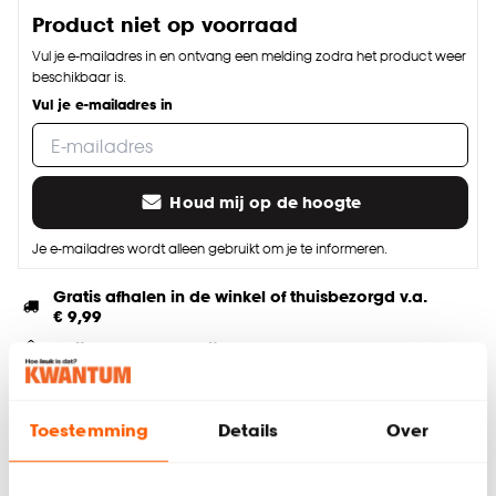
Product niet op voorraad
Vul je e-mailadres in en ontvang een melding zodra het product weer
beschikbaar is.
Vul je e-mailadres in
Houd mij op de hoogte
Je e-mailadres wordt alleen gebruikt om je te informeren.
Gratis afhalen in de winkel of thuisbezorgd v.a.
€ 9,99
Altijd de laagste prijs
Speciaal voor jou op maat gemaakt
Advies, inmeten & montage bij je thuis
Toestemming
Details
Over
Deel jouw product & volg ons op social