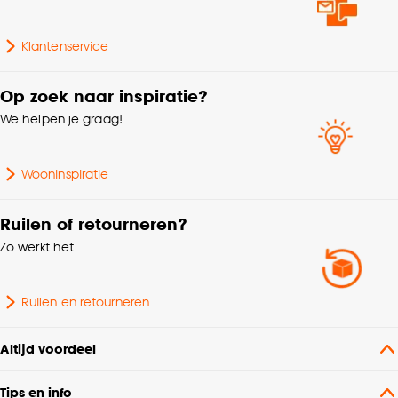
Bediening
Handmatig, Elektrisch
Klantenservice
Kamerbrede stof, Zelfde
kleur achterzijde,
Op zoek naar inspiratie?
Kenmerken
Isolerend,
We helpen je graag!
Raamdecoratie
Geluiddempend, Kan
gevoerd worden
Wooninspiratie
Krimptolerantie
3%
Ruilen of retourneren?
Zo werkt het
Plooigordijn, Dubbele
plooi, Retourplooi enkel,
Retourplooi dubbel,
Ruilen en retourneren
Ringgordijn, Spangordijn,
Maakwijze
Roedegordijn,
Vouwgordijn,
Altijd voordeel
Wavegordijn, Embrasse,
Coupage, Enkele plooi
Tips en info