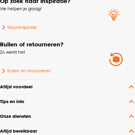
Op zoek naar inspiratie?
We helpen je graag!
Garantietermijn
24 maanden
Wooninspiratie
Kamerbrede stof, Zelfde
Kenmerken
kleur achterzijde, Kan
Raamdecoratie
Ruilen of retourneren?
gevoerd worden
Zo werkt het
Kleurtint
Naturel
Ruilen en retourneren
Samenstelling
Katoen 75%, Linnen 25%
Altijd voordeel
Breedte
140 CM
Tips en info
Chemisch reinigen,
Onze diensten
Machinewas 30º, Niet
Wasvoorschriften
centrifugeren, Niet in de
Altijd bereikbaar
droogtrommel