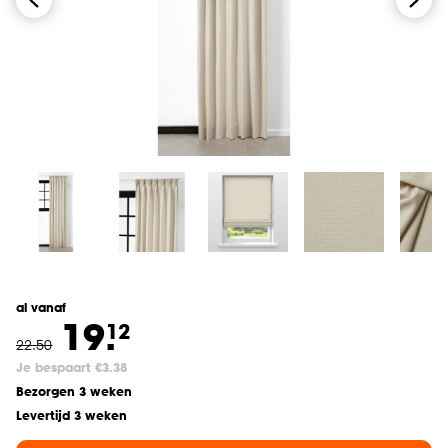
al vanaf
19.
12
22
.
50
Je bespaart €3.38
Bezorgen 3 weken
Levertijd 3 weken