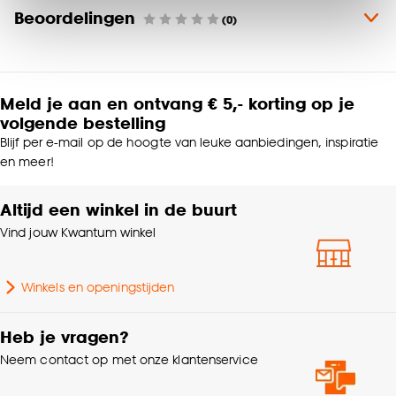
Klik op ‘Ja, alles toestaan’ om gebruik te maken
dubbel wel of geen voering en de afwerking. De configurator
Materiaal
Polyester
Beoordelingen
(0)
biedt daarnaast nog meer opties zodat je zelf het perfecte
van alle cookies, of klik op ‘weigeren’ om alleen de
gordijn samenstelt.
noodzakelijke cookies te accepteren. Je kunt er ook
Productafmetingen (cm)
145 (b)
voor kiezen om bepaalde cookies wel of niet te
Twijfel je nog of wil je graag advies?
accepteren door op ‘Cookies aanpassen’ te
Meld je aan en ontvang € 5,- korting op je
Laat je dan adviseren door een van onze adviseurs aan huis.
Kamerbrede stof, Zelfde
klikken.
volgende bestelling
Samen met de adviseur kies je zonder zorgen thuis je
kleur achterzijde,
Blijf per e-mail op de hoogte van leuke aanbiedingen, inspiratie
raamdecoratie wordt deze direct voor jou perfect
Kenmerken
Isolerend,
Goed om te weten is dat je deze keuze altijd nog
en meer!
ingemeten en de bestelling wordt geplaatst.
Raamdecoratie
Geluiddempend,
kan aanpassen, bekijk hiervoor onze
Maak een afspraak voor advies aan huis in Nederland >
Zonwerend, Kan gevoerd
cookieverklaring
.
Maak een afspraak voor advies aan huis in België >
Altijd een winkel in de buurt
worden
Vind jouw Kwantum winkel
Zelf je ramen inmeten?
Fijn geweven, Glad
Met onze meetinstructies weet je zeker dat je de juiste
Stofeigenschap
geweven
maten doorgeeft en jouw perfecte gordijn bestelt.
Winkels en openingstijden
Bekijk de meetinstructies >
Interieurstijl
Industrieel
Heb je vragen?
Let op: Kleurverschil t.o.v. showbaan en online afbeelding
voorbehouden. Prijs per strekkende meter.
Neem contact op met onze klantenservice
Kleurtint
Grijs