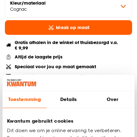
Kleur/materiaal
Cognac
Maak op maat
Gratis afhalen in de winkel of thuisbezorgd v.a.
€ 9,99
Altijd de laagste prijs
Speciaal voor jou op maat gemaakt
Advies, inmeten & montage bij je thuis
Deel jouw product & volg ons op social
Toestemming
Details
Over
Kwantum gebruikt cookies
Productomschrijving
Dit doen we om je online ervaring te verbeteren.
Lichtdoorlatende gordijnstof Loek in de kleur cognac voor