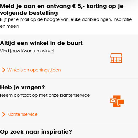
noodzakelijke cookies te accepteren. Je kunt er ook
Meld je aan en ontvang € 5,- korting op je
Kamerbrede stof, Zelfde
voor kiezen om bepaalde cookies wel of niet te
volgende bestelling
kleur achterzijde,
accepteren door op ‘Cookies aanpassen’ te
Kenmerken
Blijf per e-mail op de hoogte van leuke aanbiedingen, inspiratie
Isolerend,
Raamdecoratie
klikken.
en meer!
Geluiddempend, Kan
gevoerd worden
Goed om te weten is dat je deze keuze altijd nog
Altijd een winkel in de buurt
kan aanpassen, bekijk hiervoor onze
Vind jouw Kwantum winkel
Samenstelling
Polyester 100%
cookieverklaring
.
Breedte
145 CM
Winkels en openingstijden
Machinewas 40º, Niet in
Heb je vragen?
Wasvoorschriften
de droogtrommel, Strijken
Neem contact op met onze klantenservice
°
Klantenservice
Soort stof
Weef/Drukstof
Op zoek naar inspiratie?
Bediening
Handmatig, Elektrisch