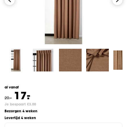
al vanaf
-
17.
20
.
-
Je bespaart €3.00
Bezorgen 4 weken
Levertijd 4 weken