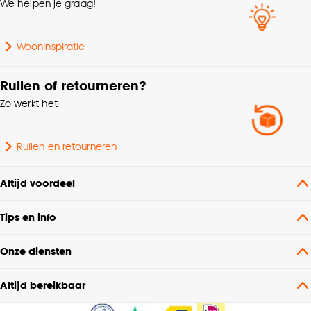
We helpen je graag!
Mate verduisterend
Lichtdoorlatend
Wooninspiratie
Interieurstijl
Retro
Ruilen of retourneren?
Zo werkt het
Milieu kenmerken
Oeko-Tex Standard 100
Garantietermijn
24 maanden
Ruilen en retourneren
Plooigordijn, Dubbele
Altijd voordeel
plooi, Retourplooi enkel,
Retourplooi dubbel,
Tips en info
Mogelijkheden
Ringgordijn, Spangordijn,
woonwens
Roedegordijn,
Onze diensten
Vouwgordijn,
Wavegordijn, Embrasse,
Altijd bereikbaar
Coupage, Enkele plooi