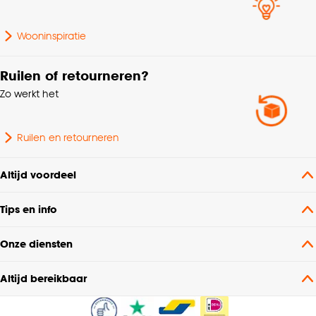
Kamerbrede stof, Zelfde
kleur achterzijde,
Kenmerken
Wooninspiratie
Isolerend,
Raamdecoratie
Geluiddempend, Kan
gevoerd worden
Ruilen of retourneren?
Zo werkt het
Krimptolerantie
2%
Ruilen en retourneren
Van gerecycled
Milieu kenmerken
materiaal, Oeko-Tex
Altijd voordeel
Standard 100, GRS
Tips en info
Garantietermijn
24 maanden
Onze diensten
Plooigordijn, Dubbele
plooi, Retourplooi enkel,
Altijd bereikbaar
Retourplooi dubbel,
Ringgordijn, Spangordijn,
Maakwijze