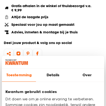
Gratis afhalen in de winkel of thuisbezorgd v.a.
€ 9,99
Altijd de laagste prijs
Speciaal voor jou op maat gemaakt
Advies, inmeten & montage bij je thuis
Deel jouw product & volg ons op social
Hulp nodig? Wij regelen het voor je!
Toestemming
Details
Over
Bestel een kleurstaal
Productomschrijving
Kwantum gebruikt cookies
Lichtdoorlatend
Dit doen we om je online ervaring te verbeteren.
73% Polyester 27% Recycled polyester
Sommige cookies zijn noodzakelijk, terwijl andere