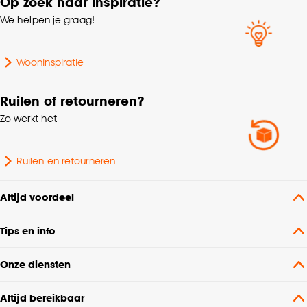
Op zoek naar inspiratie?
Wavegordijn, Embrasse,
We helpen je graag!
Coupage, Enkele plooi
Samenstelling
Polyester 95%, Linnen 5%
Wooninspiratie
Breedte
142 CM
Ruilen of retourneren?
Zo werkt het
Machinewas 30º, Niet in
Wasvoorschriften
de droogtrommel, Strijken
Ruilen en retourneren
°
Altijd voordeel
Soort stof
Weef/Drukstof
Tips en info
Mate verduisterend
Lichtdoorlatend
Onze diensten
Milieu kenmerken
Oeko-Tex Standard 100
Altijd bereikbaar