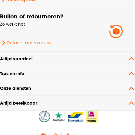
Wasvoorschriften
Niet wassen, Niet Strijken
Ruilen of retourneren?
Soort stof
Verduisteringsstof
Zo werkt het
Gewicht gram per m2
347 G/m2
Ruilen en retourneren
Bediening
Handmatig, Elektrisch
Altijd voordeel
Scandinavisch, Japandi,
Interieurstijl
Tips en info
Bohemian
Onze diensten
Coupage, Dubbele plooi,
Retourplooi enkel,
Altijd bereikbaar
Retourplooi dubbel,
Embrasse, Plooigordijn,
Maakwijze
Ringgordijn,
Roedegordijn,
Spangordijn, Vouwgordijn,