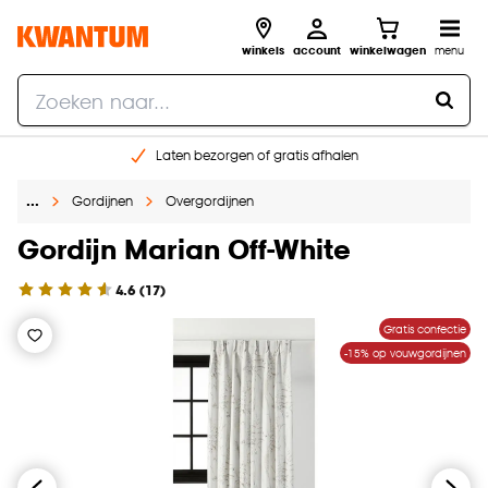
winkels
account
winkelwagen
menu
Laten bezorgen of gratis afhalen
Shop online of in onze 14 winkels
…
Gordijnen
Overgordijnen
Gratis raam advies en opmeten aan huis
€ 5,- korting op je volgende bestelling
Gordijn Marian Off-White
4.6
(
17
)
Gratis confectie
-15% op vouwgordijnen