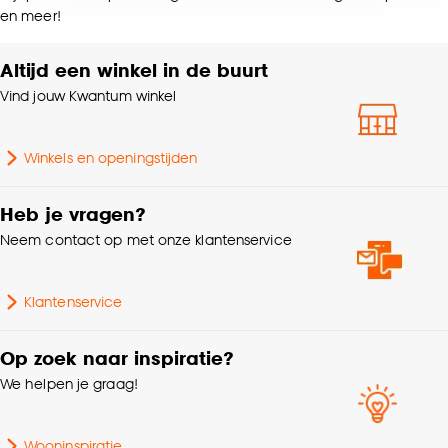
voor kiezen om bepaalde cookies wel of niet te
Kamerbrede stof,
en meer!
accepteren door op ‘Cookies aanpassen’ te
Afwijkende kleur
Kenmerken
klikken.
achterzijde, Zonwerend,
Altijd een winkel in de buurt
Raamdecoratie
Isolerend,
Goed om te weten is dat je deze keuze altijd nog
Vind jouw Kwantum winkel
Geluiddempend
kan aanpassen, bekijk hiervoor onze
cookieverklaring
.
Grof geweven, Met
Winkels en openingstijden
Stofeigenschap
dessin
Heb je vragen?
Krimptolerantie
1%
Neem contact op met onze klantenservice
Kleurtint
Multicolor, Off-white
Klantenservice
Samenstelling
Polyester 100%
Op zoek naar inspiratie?
We helpen je graag!
Breedte
145 CM
Wooninspiratie