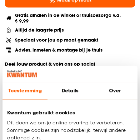
Gratis afhalen in de winkel of thuisbezorgd v.a.
€ 9,99
Altijd de laagste prijs
Speciaal voor jou op maat gemaakt
Advies, inmeten & montage bij je thuis
Deel jouw product & volg ons op social
Toestemming
Details
Over
Hulp nodig? Wij regelen het voor je!
Bestel een kleurstaal
Kwantum gebruikt cookies
Dit doen we om je online ervaring te verbeteren.
Productomschrijving
Sommige cookies zijn noodzakelijk, terwijl andere
Gordijn Marian in een off-white kleur. Dit gordijn heeft een
optioneel zijn.