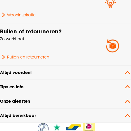
°
Wooninspiratie
Soort stof
Weef/Drukstof
Ruilen of retourneren?
Gewicht gram per m2
210 G/m2
Zo werkt het
Bediening
Handmatig, Elektrisch
Ruilen en retourneren
Milieu kenmerken
Oeko-Tex Standard 100
Altijd voordeel
Kamerbrede stof, Zelfde
Kenmerken
Tips en info
kleur achterzijde, Kan
Raamdecoratie
gevoerd worden
Onze diensten
Coupage, Dubbele plooi,
Altijd bereikbaar
Retourplooi enkel,
Retourplooi dubbel,
Mogelijkheden
Embrasse, Plooigordijn,