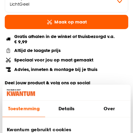
LichtGeel
Maak op maat
Gratis afhalen in de winkel of thuisbezorgd v.a.
€ 9,99
Altijd de laagste prijs
Speciaal voor jou op maat gemaakt
Advies, inmeten & montage bij je thuis
Deel jouw product & volg ons op social
Toestemming
Details
Over
Hulp nodig? Wij regelen het voor je!
Bestel een kleurstaal
Kwantum gebruikt cookies