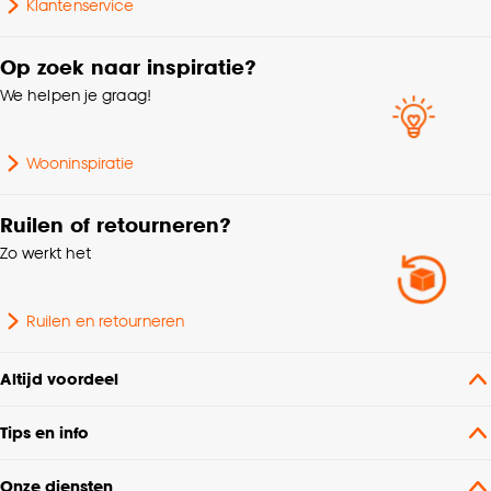
Klantenservice
Samenstelling
polyester 29%, Viscose
20%
Op zoek naar inspiratie?
We helpen je graag!
Kleurtint
Geel
Soort stof
Weef/Drukstof
Wooninspiratie
Gewicht gram per m2
330 G/m2
Ruilen of retourneren?
Zo werkt het
Bediening
Handmatig, Elektrisch
Ruilen en retourneren
GRS, Gerecycled, Van
Milieu kenmerken
gerecycled materiaal,
Altijd voordeel
Oeko-Tex Standard 100
Tips en info
Coupage, Dubbele plooi,
Retourplooi enkel,
Onze diensten