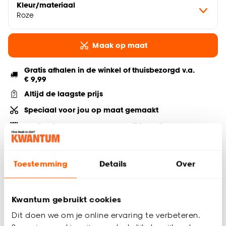
Kleur/materiaal
Roze
Maak op maat
Gratis afhalen in de winkel of thuisbezorgd v.a.
€ 9,99
Altijd de laagste prijs
Speciaal voor jou op maat gemaakt
Advies, inmeten & montage bij je thuis
Deel jouw product & volg ons op social
Toestemming
Details
Over
Kwantum gebruikt cookies
Productomschrijving
Dit doen we om je online ervaring te verbeteren.
Verduisterend