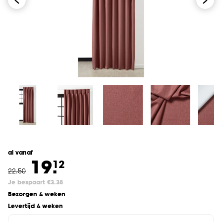
al vanaf
19.
12
22
.
50
Je bespaart €3.38
Bezorgen 4 weken
Levertijd 4 weken