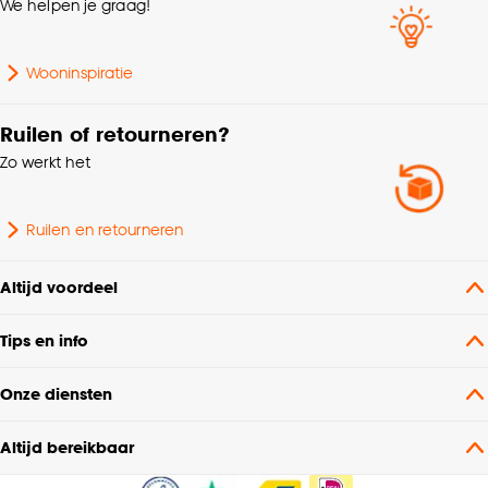
We helpen je graag!
Kleurtint
Roze
Wooninspiratie
Samenstelling
Polyester 100%
Ruilen of retourneren?
Zo werkt het
Breedte
140 CM
Wasvoorschriften
Niet wassen
Ruilen en retourneren
Soort stof
Verduisteringsstof
Altijd voordeel
Tips en info
Gewicht gram per m2
350 G/m2
Onze diensten
% Verduisterend
100%
Altijd bereikbaar
Mate verduisterend
100% Verduisterend