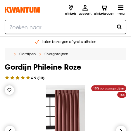
winkels
account
winkelwagen
menu
Laten bezorgen of gratis afhalen
Shop online of in onze 14 winkels
…
Gordijnen
Overgordijnen
Gratis raam advies en opmeten aan huis
€ 5,- korting op je volgende bestelling
Gordijn Phileine Roze
4.9
(
13
)
-15% op vouwgordijnen
-15%