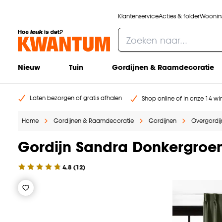
Klantenservice
Acties & folder
Woonins
Nieuw
Tuin
Gordijnen & Raamdecoratie
Laten bezorgen of gratis afhalen
Shop online of in onze 14 win
Home
Gordijnen & Raamdecoratie
Gordijnen
Overgordi
Gordijn Sandra Donkergroe
4.8
(
12
)