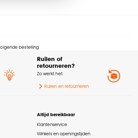
trage (cm)
142
nze
cookieverklaring
.
Kamerbrede stof, Zelfde
kleur achterzijde,
nmerken
Isolerend,
amdecoratie
Geluiddempend, Kan
gevoerd worden
 volgende bestelling
Ruilen of
imptolerantie
3%
retourneren?
Zo werkt het
Plooigordijn, Dubbele
plooi, Retourplooi enkel,
Ruilen en retourneren
Retourplooi dubbel,
Ringgordijn, Spangordijn,
akwijze
Roedegordijn,
Vouwgordijn, Wavegordijn,
Altijd bereikbaar
Embrasse, Coupage,
Klantenservice
Enkele plooi
Winkels en openingstijden