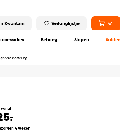
jn Kwantum
Verlanglijstje
ccessoires
Behang
Slapen
Solden
olgende bestelling
l vanaf
-
25.
ezorgen 4 weken