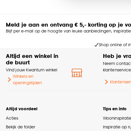
kiezen hoe je je gordijnen het liefst zou willen. Naast kleur e
maakwijzes zoals met plooien of ringen type plooien zoals e
Goed om te weten is dat j
configurator biedt daarnaast nog meer opties zodat je zelf h
Meld je aan en ontvang € 5,- korting op je v
Twijfel je nog of wil je graag advies?
Blijf per e-mail op de hoogte van leuke aanbiedingen, inspirati
Laat je dan adviseren door een van onze adviseurs aan huis.
raamdecoratie wordt deze direct voor jou perfect ingemeten
Shop online of i
Maak een afspraak voor advies aan huis in Nederland >
Maak een afspraak voor advies aan huis in België >
Altijd een winkel in
Heb je vr
de buurt
Neem contact
Zelf je ramen inmeten?
Vind jouw Kwantum winkel
klantenservic
Met onze meetinstructies weet je zeker dat je de juiste mate
Winkels en
Bekijk de meetinstructies
Klantenser
openingstijden
Let op: Kleurverschil t.o.v. showbaan en online afbeelding vo
Altijd voordeel
Tips en info
Acties
Wooninspirati
Bekijk de folder
Inspiratie op 