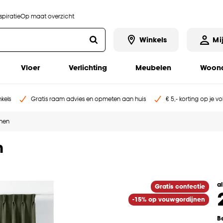
piratie
Op maat overzicht
Winkels
Mi
Vloer
Verlichting
Meubelen
Woona
kels
Gratis raam advies en opmeten aan huis
€ 5,- korting op je v
jnen
n
a
Gratis confectie
-15% op vouwgordijnen
B