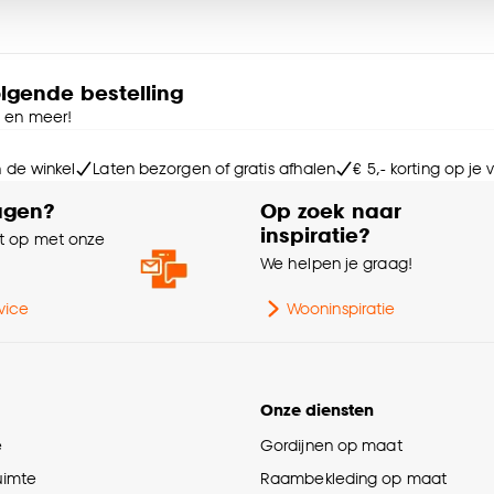
Me
n afmeting kun je kiezen voor verschillende soorten
nkel of dubbel wel of geen voering en de afwerking. De
e deze keuze altijd nog kan aanpassen, bekijk hiervoor o
et perfecte gordijn samenstelt.
olgende bestelling
Ke
e en meer!
Ra
 Samen met de adviseur kies je zonder zorgen thuis je
 en de bestelling wordt geplaatst.
n de winkel
Laten bezorgen of gratis afhalen
€ 5,- korting op je
agen?
Op zoek naar
Kr
inspiratie?
 op met onze
e
We helpen je graag!
n doorgeeft en jouw perfecte gordijn bestelt.
vice
Wooninspiratie
orbehouden. Prijs per strekkende meter.
Ma
Onze diensten
e
Gordijnen op maat
ruimte
Raambekleding op maat