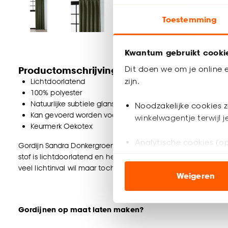
Toestemming
Kwantum gebruikt cooki
Dit doen we om je online e
Productomschrijving
zijn.
Lichtdoorlatend
100% polyester
Natuurlijke subtiele glans
Noodzakelijke cookies z
Kan gevoerd worden voor meer verduistering of isolering
winkelwagentje terwijl 
Keurmerk Oekotex
Analytische cookies (op
Gordijn Sandra Donkergroen is grof geweven, is gemaakt van 10
stof is lichtdoorlatend en heeft een subtiele glans. Geeft m
Marketing cookies (opt
veel lichtinval wil maar toch ook privacy.
Weigeren
ook buiten de website 
Klik op ‘Ja, alles toestaa
Gordijnen op maat laten maken?
noodzakelijke cookies te 
Dat kan natuurlijk! Als je op de ‘Maak op maat’ button klikt ko
accepteren door op ‘Cook