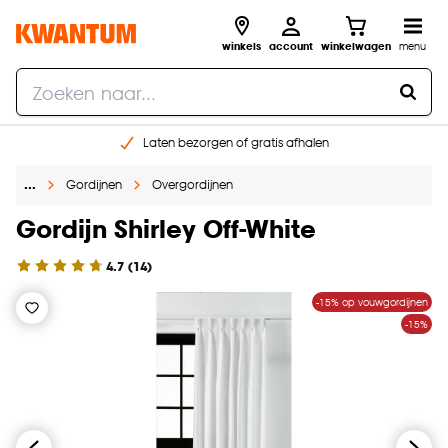
winkels
account
winkelwagen
menu
Laten bezorgen of gratis afhalen
Shop online of in onze 14 winkels
…
Gordijnen
Overgordijnen
Gratis raam advies en opmeten aan huis
€ 5,- korting op je volgende bestelling
Gordijn Shirley Off-White
4.7
(
14
)
-15% op vouwgordijnen
-15%