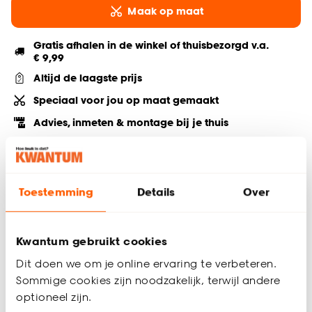
Maak op maat
Gratis afhalen in de winkel of thuisbezorgd v.a.
€ 9,99
Altijd de laagste prijs
Speciaal voor jou op maat gemaakt
Advies, inmeten & montage bij je thuis
Deel jouw product & volg ons op social
Toestemming
Details
Over
Hulp nodig? Wij regelen het voor je!
Kwantum gebruikt cookies
Bestel een kleurstaal
Dit doen we om je online ervaring te verbeteren.
Sommige cookies zijn noodzakelijk, terwijl andere
optioneel zijn.
Productomschrijving