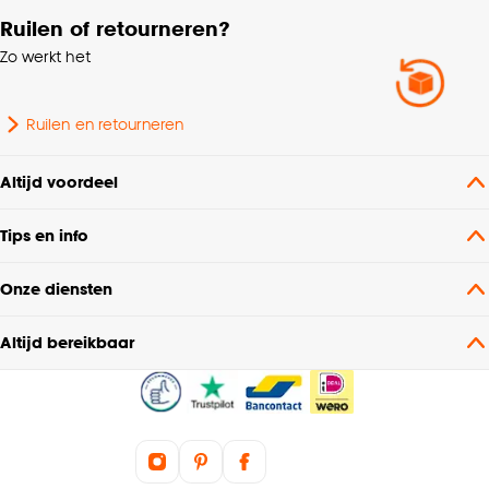
Wasvoorschriften
°, Chemisch reinigen,
Ruilen of retourneren?
Niet in de droogtrommel
Zo werkt het
Soort stof
Weef/Drukstof
Ruilen en retourneren
Gewicht gram per m2
270 G/m2
Altijd voordeel
Garantietermijn
24 maanden
Tips en info
Plooigordijn, Dubbele
Onze diensten
plooi, Retourplooi enkel,
Retourplooi dubbel,
Altijd bereikbaar
Mogelijkheden
Ringgordijn, Spangordijn,
woonwens
Roedegordijn,
Vouwgordijn,
Wavegordijn, Embrasse,
Coupage, Enkele plooi