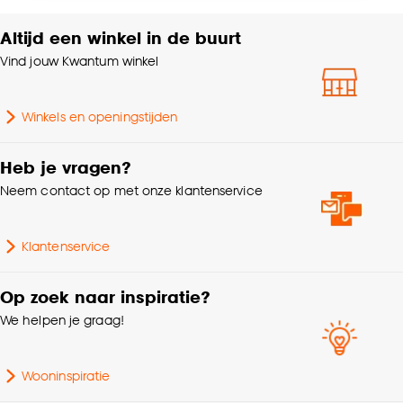
accepteren door op ‘Cookies aanpassen’ te
klikken.
Altijd een winkel in de buurt
Krimptolerantie
3%
Vind jouw Kwantum winkel
Goed om te weten is dat je deze keuze altijd nog
Scandinavisch, Japandi,
Interieurstijl
kan aanpassen, bekijk hiervoor onze
Bohemian
cookieverklaring
.
Winkels en openingstijden
Plooigordijn, Dubbele
Heb je vragen?
plooi, Retourplooi enkel,
Neem contact op met onze klantenservice
Retourplooi dubbel,
Ringgordijn, Spangordijn,
Maakwijze
Roedegordijn,
Klantenservice
Vouwgordijn,
Wavegordijn, Embrasse,
Coupage, Enkele plooi
Op zoek naar inspiratie?
We helpen je graag!
Kleurtint
Off-white
Wooninspiratie
Machinewas 30º, Strijken