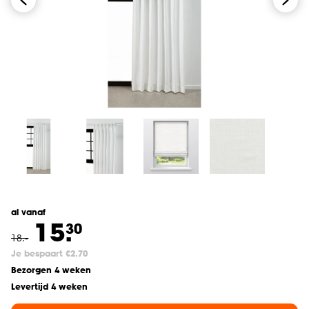
al vanaf
15.
30
18
.
-
Je bespaart €2.70
Bezorgen 4 weken
Levertijd 4 weken