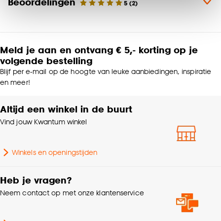
Beoordelingen
Klik op ‘Ja, alles toestaan’ om gebruik te maken
5
(
2
)
van alle cookies, of klik op ‘weigeren’ om alleen de
noodzakelijke cookies te accepteren. Je kunt er ook
Productafmetingen (cm)
145 (b)
voor kiezen om bepaalde cookies wel of niet te
Meld je aan en ontvang € 5,- korting op je
accepteren door op ‘Cookies aanpassen’ te
Kamerbrede stof, Zelfde
volgende bestelling
klikken.
Kenmerken
kleur achterzijde,
Blijf per e-mail op de hoogte van leuke aanbiedingen, inspiratie
Raamdecoratie
Zonwerend, Kan gevoerd
en meer!
Goed om te weten is dat je deze keuze altijd nog
worden
kan aanpassen, bekijk hiervoor onze
Altijd een winkel in de buurt
cookieverklaring
.
Krimptolerantie
0.5%
Vind jouw Kwantum winkel
Interieurstijl
Scandinavisch
Winkels en openingstijden
Plooigordijn, Dubbele
plooi, Retourplooi enkel,
Heb je vragen?
Retourplooi dubbel,
Neem contact op met onze klantenservice
Ringgordijn, Spangordijn,
Maakwijze
Roedegordijn,