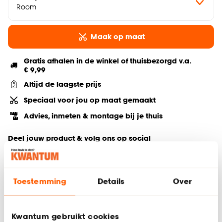
Room
Maak op maat
Gratis afhalen in de winkel of thuisbezorgd v.a.
€ 9,99
Altijd de laagste prijs
Speciaal voor jou op maat gemaakt
Advies, inmeten & montage bij je thuis
Deel jouw product & volg ons op social
Toestemming
Details
Over
Hulp nodig? Wij regelen het voor je!
Bestel een kleurstaal
Kwantum gebruikt cookies