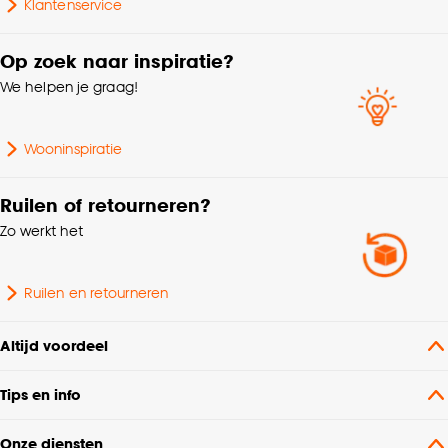
Vouwgordijn,
Klantenservice
Wavegordijn, Embrasse,
Coupage, Enkele plooi
Op zoek naar inspiratie?
We helpen je graag!
Machinewas 30º, Strijken
Wasvoorschriften
°, Chemisch reinigen,
Niet in de droogtrommel
Wooninspiratie
Kleurtint
Room
Ruilen of retourneren?
Zo werkt het
Samenstelling
Polyester 100%
Ruilen en retourneren
Gewicht gram per m2
210 G/m2
Altijd voordeel
Mate verduisterend
Deels verduisterend
Tips en info
Bediening
Handmatig, Elektrisch
Onze diensten