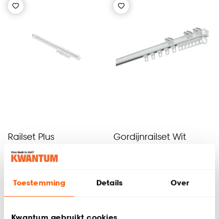
Railset Plus
Gordijnrailset Wit
Metaal
4.2
(
35
)
4.8
(
62
)
-
42.
57.
50
Toestemming
Details
Over
Kwantum gebruikt cookies
Bezorgen 4 werkdagen
Bezorgen 4 werkdagen