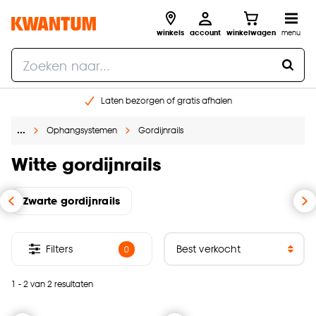
winkels
account
winkelwagen
menu
Laten bezorgen of gratis afhalen
Shop online of in onze 14 winkels
…
Ophangsystemen
Gordijnrails
Gratis raam advies en opmeten aan huis
€ 5,- korting op je volgende bestelling
Witte gordijnrails
Zwarte gordijnrails
Filters
0
1 - 2 van 2 resultaten