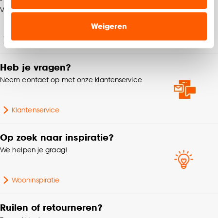
relevante informatie en aanbiedingen zien op
Vind jouw Kwantum winkel
onze website, maar ook buiten de website voor
Weigeren
advertenties en communicatie.
Winkels en openingstijden
Klik op ‘Ja, alles toestaan’ om gebruik te maken
Heb je vragen?
van alle cookies, of klik op ‘weigeren’ om alleen de
noodzakelijke cookies te accepteren. Je kunt er ook
Neem contact op met onze klantenservice
voor kiezen om bepaalde cookies wel of niet te
accepteren door op ‘Cookies aanpassen’ te
Klantenservice
klikken.
Op zoek naar inspiratie?
Goed om te weten is dat je deze keuze altijd nog
kan aanpassen, bekijk hiervoor onze
We helpen je graag!
cookieverklaring
.
Wooninspiratie
Ruilen of retourneren?