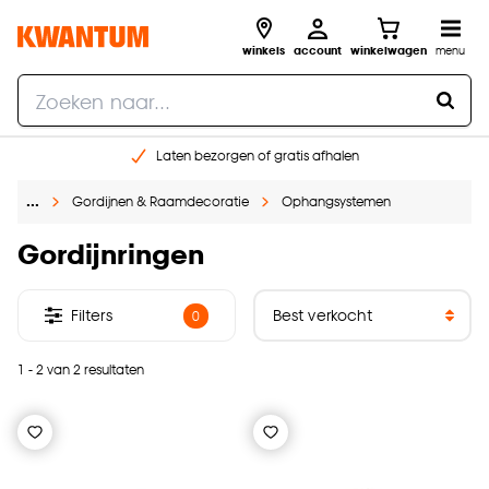
winkels
account
winkelwagen
menu
Laten bezorgen of gratis afhalen
Shop online of in onze 14 winkels
…
Gordijnen & Raamdecoratie
Ophangsystemen
Gratis raam advies en opmeten aan huis
€ 5,- korting op je volgende bestelling
Gordijnringen
Filters
0
1 - 2 van 2 resultaten