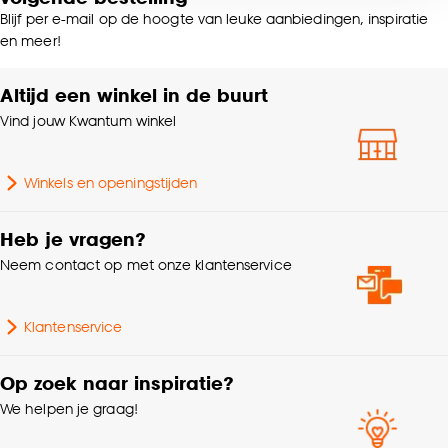
voor kiezen om bepaalde cookies wel of niet te
Blijf per e-mail op de hoogte van leuke aanbiedingen, inspiratie
accepteren door op ‘Cookies aanpassen’ te
Samenstelling
100% Katoen
en meer!
klikken.
Altijd een winkel in de buurt
Hoogte
1 CM
Goed om te weten is dat je deze keuze altijd nog
Vind jouw Kwantum winkel
kan aanpassen, bekijk hiervoor onze
Gewicht
0.64 Kg
cookieverklaring
.
Winkels en openingstijden
Milieu kenmerken
Oeko-Tex Standard 100
Heb je vragen?
Breedte
160 CM
Neem contact op met onze klantenservice
Lengte
200 CM
Klantenservice
Garantietermijn
24 maanden
Op zoek naar inspiratie?
We helpen je graag!