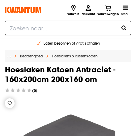
winkels
account
winkelwagen
menu
Laten bezorgen of gratis afhalen
Shop online of in onze 14 winkels
…
Beddengoed
Hoeslakens & kussenslopen
Gratis raam advies en opmeten aan huis
€ 5,- korting op je volgende bestelling
Hoeslaken Katoen Antraciet -
160x200cm 200x160 cm
(0)