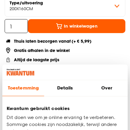
Type/uitvoering
200X160CM
In winkelwagen
Thuis laten bezorgen vanaf (+ € 5,99)
Gratis afhalen in de winkel
Altijd de laagste prijs
Deel jouw product & volg ons op social
Toestemming
Details
Over
Productomschrijving
Kwantum gebruikt cookies
Hoeslaken Katoen Antraciet
Dit doen we om je online ervaring te verbeteren.
Geschikt voor 160x200 cm matras
Antraciet van kleur
Sommige cookies zijn noodzakelijk, terwijl andere