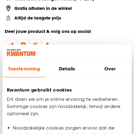
Gratis afhalen in de winkel
Altijd de laagste prijs
Deel jouw product & volg ons op social
Productomschrijving
Toestemming
Details
Over
Deze Hollywood spiegel met lampjes is een stijlvolle
toevoeging aan elke ruimte, of het nu je badkamer,
slaapkamer of make-upruimte is. De spiegel heeft 6 lampjes
Kwantum gebruikt cookies
die warm wit licht uitstralen, ideaal voor het aanbrengen van
make-up of het creëren van de perfecte look. Deze spiegel
Dit doen we om je online ervaring te verbeteren.
is niet alleen functioneel, maar geeft ook een luxe uitstraling
Sommige cookies zijn noodzakelijk, terwijl andere
die je interieur zal verfraaien.
optioneel zijn.
Belangrijkste kenmerken:
Productspecificaties
Noodzakelijke cookies zorgen ervoor dat de
Hollywood Spiegel Wit