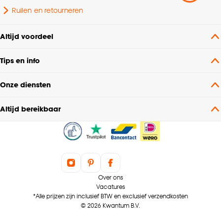
Inclusief lichtbron
Ja ingebouwde LED
Ruilen en retourneren
Interieurstijl
Modern
Altijd voordeel
Tips en info
Onze diensten
Altijd bereikbaar
Over ons
Vacatures
*Alle prijzen zijn inclusief BTW en exclusief verzendkosten
© 2026 Kwantum B.V.