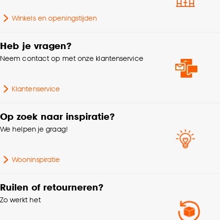
Wattage
0.8 Wt
Goed om te weten is dat je deze keuze altijd nog
Winkels en openingstijden
Aantal lichtbronnen
7 Stk
kan aanpassen, bekijk hiervoor onze
cookieverklaring
.
Heb je vragen?
Breedte
8 CM
Neem contact op met onze klantenservice
Lengte
31.5 CM
Klantenservice
Hoogte
41.3 CM
Op zoek naar inspiratie?
We helpen je graag!
Gewicht
2.1 Kg
Wooninspiratie
Garantietermijn
24 maanden
Ruilen of retourneren?
Ja: dimbare lichtbron
Inclusief dimmer
Zo werkt het
nodig