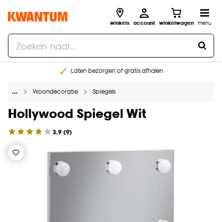
winkels
account
winkelwagen
menu
Laten bezorgen of gratis afhalen
Shop online of in onze 14 winkels
…
Woondecoratie
Spiegels
Gratis raam advies en opmeten aan huis
€ 5,- korting op je volgende bestelling
Hollywood Spiegel Wit
3.9
(
9
)