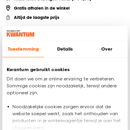
Gratis afhalen in de winkel
Altijd de laagste prijs
Deel jouw product & volg ons op social
Toestemming
Details
Over
Productomschrijving
Houtlijm Pattex. Geschikt voor visgraat vloeren. Inhoud 250
Kwantum gebruikt cookies
gram.
Dit doen we om je online ervaring te verbeteren.
Sommige cookies zijn noodzakelijk, terwijl andere
Productspecificaties
optioneel zijn.
Artikelnummer
4307399
Noodzakelijke cookies zorgen ervoor dat de
website soepel werkt, zoals het onthouden van
EAN nummer
5410091238896
producten in je winkelwagentje terwijl je aan het
shoppen bent.
Kleur
Wit