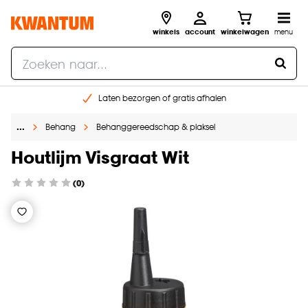
winkels
account
winkelwagen
menu
Laten bezorgen of gratis afhalen
Shop online of in onze 14 winkels
…
Behang
Behanggereedschap & plaksel
Gratis raam advies en opmeten aan huis
€ 5,- korting op je volgende bestelling
Houtlijm Visgraat Wit
(0)