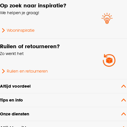
Op zoek naar inspiratie?
We helpen je graag!
Montage materiaal
Inclusief
Kenmerken
Wooninspiratie
Met ladderkoord
Raamdecoratie
Ruilen of retourneren?
Bediening
Handmatig
Zo werkt het
Metrage (cm)
260
Ruilen en retourneren
Lamelbreedte
5 CM
Altijd voordeel
Samenstelling
PVC 100%
Tips en info
Onze diensten