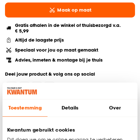
Maak op maat
Gratis afhalen in de winkel of thuisbezorgd v.a.
€ 5,99
Altijd de laagste prijs
Speciaal voor jou op maat gemaakt
Advies, inmeten & montage bij je thuis
Deel jouw product & volg ons op social
Hulp nodig? Wij regelen het voor je!
Toestemming
Details
Over
Bestel een kleurstaal
Kwantum gebruikt cookies
Productomschrijving
Dit doen we om je online ervaring te verbeteren.