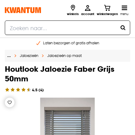
winkels
account
winkelwagen
menu
Laten bezorgen of gratis afhalen
Shop online of in onze 14 winkels
…
Jaloezieën
Jaloezieën op maat
Gratis raam advies en opmeten aan huis
€ 5,- korting op je volgende bestelling
Houtlook Jaloezie Faber Grijs
50mm
4.5
(
4
)