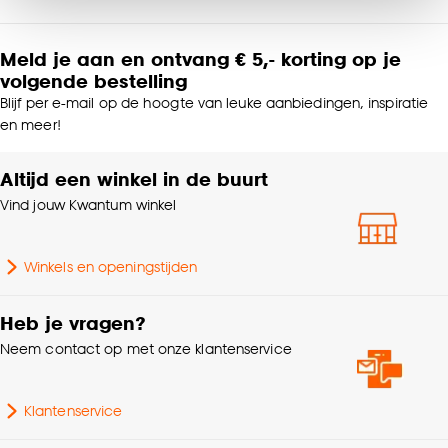
van alle cookies, of klik op ‘weigeren’ om alleen de
Productafmetingen (cm)
260 (b)
noodzakelijke cookies te accepteren. Je kunt er ook
voor kiezen om bepaalde cookies wel of niet te
Meld je aan en ontvang € 5,- korting op je
Kleurtint
Grijs
volgende bestelling
accepteren door op ‘Cookies aanpassen’ te
klikken.
Blijf per e-mail op de hoogte van leuke aanbiedingen, inspiratie
Breedte
260 CM
en meer!
Goed om te weten is dat je deze keuze altijd nog
kan aanpassen, bekijk hiervoor onze
Altijd een winkel in de buurt
Afnemen met vochtige
Wasvoorschriften
doek
cookieverklaring
.
Vind jouw Kwantum winkel
Collectie
Basis collectie
Winkels en openingstijden
Garantietermijn
24 maanden
Heb je vragen?
Neem contact op met onze klantenservice
Industrieel, Landelijk,
Interieurstijl
Modern
Klantenservice
Afwerking
Glad