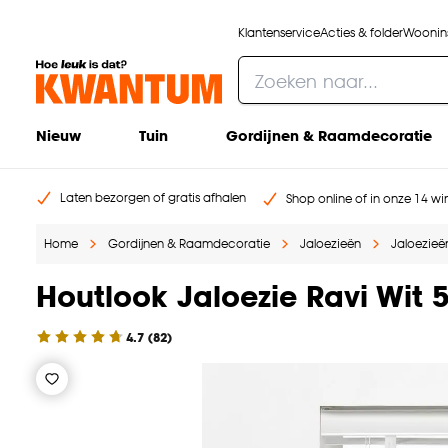
Klantenservice
Acties & folder
Woonins
Nieuw
Tuin
Gordijnen & Raamdecoratie
Laten bezorgen of gratis afhalen
Shop online of in onze 14 win
Home
Gordijnen & Raamdecoratie
Jaloezieën
Jaloezieën
Houtlook Jaloezie Ravi Wi
4.7
(
82
)