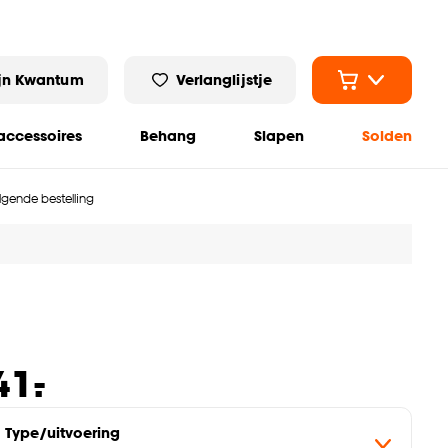
jn Kwantum
Verlanglijstje
ccessoires
Behang
Slapen
Solden
olgende bestelling
-
41.
Type/uitvoering