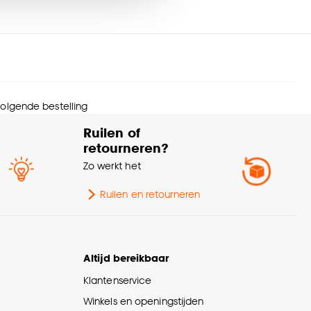
rantietermijn
24 maanden
nze
cookieverklaring
.
werking
Mat
Scandinavisch, Modern,
erieurstijl
Japandi, Landelijk
 volgende bestelling
Ruilen of
urtint
Wit
retourneren?
Zo werkt het
eedte
60 CM
Ruilen en retourneren
ntage materiaal
Inclusief
nmerken
Met ladderband
Altijd bereikbaar
amdecoratie
Klantenservice
Afnemen met vochtige
Winkels en openingstijden
svoorschriften