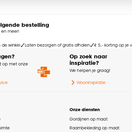
Ga
e deze keuze altijd nog kan aanpassen, bekijk hiervoor o
Af
olgende bestelling
e en meer!
Int
n de winkel
Laten bezorgen of gratis afhalen
€ 5,- korting op je
agen?
Op zoek naar
Kle
inspiratie?
 op met onze
e
We helpen je graag!
Br
vice
Wooninspiratie
Mo
Ke
Onze diensten
Ra
e
Gordijnen op maat
ruimte
Raambekleding op maat
Wa