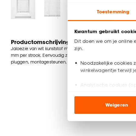
Toestemming
Kwantum gebruikt cooki
Dit doen we om je online e
Productomschrijving
zijn.
Jaloezie van wit kunststof met mat gelakte houtuitstraling en 
mm per strook. Eenvoudig zelf te monteren aan wand of plafo
pluggen, montagesteunen, kindveiligheidsclip en montageha
Noodzakelijke cookies z
winkelwagentje terwijl 
Analytische cookies (op
Marketing cookies (opt
Weigeren
ook buiten de website 
Klik op ‘Ja, alles toestaa
noodzakelijke cookies te 
accepteren door op ‘Cook