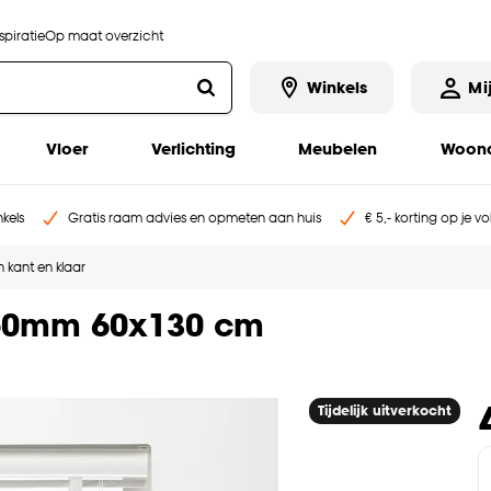
piratie
Op maat overzicht
Winkels
Mi
Vloer
Verlichting
Meubelen
Woona
kels
Gratis raam advies en opmeten aan huis
€ 5,- korting op je v
 kant en klaar
t 50mm 60x130 cm
Tijdelijk uitverkocht