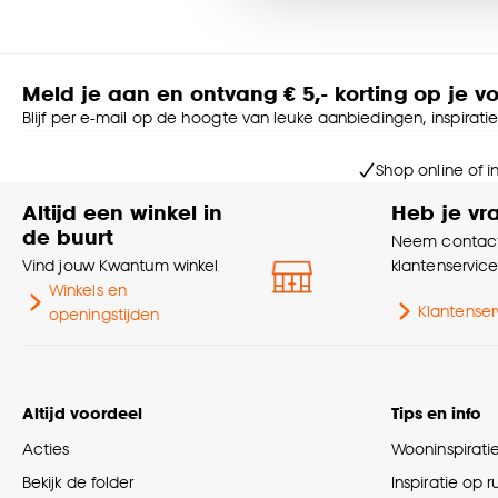
Goed om te weten is dat j
Meld je aan en ontvang € 5,- korting op je v
Blijf per e-mail op de hoogte van leuke aanbiedingen, inspirati
Shop online of i
Altijd een winkel in
Heb je vr
de buurt
Neem contact
Vind jouw Kwantum winkel
klantenservic
Winkels en
Klantenser
openingstijden
Altijd voordeel
Tips en info
Acties
Wooninspirati
Bekijk de folder
Inspiratie op 