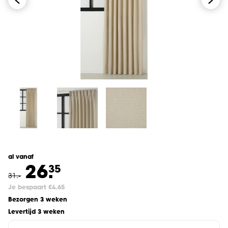
al vanaf
26.
35
31
.
-
Je bespaart €4.65
Bezorgen 3 weken
Levertijd 3 weken