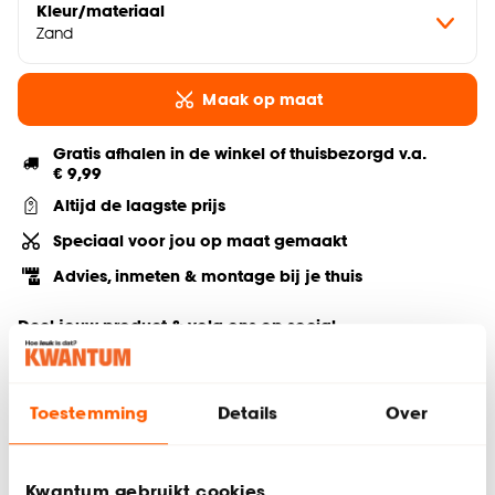
Kleur/materiaal
Zand
Maak op maat
Gratis afhalen in de winkel of thuisbezorgd v.a.
€ 9,99
Altijd de laagste prijs
Speciaal voor jou op maat gemaakt
Advies, inmeten & montage bij je thuis
Deel jouw product & volg ons op social
Toestemming
Details
Over
Hulp nodig? Wij regelen het voor je!
Bestel een kleurstaal
Kwantum gebruikt cookies