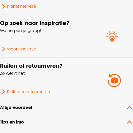
Klantenservice
Bediening
Elektrisch, Handmatig
Op zoek naar inspiratie?
Kamerhoge stof, Zelfde
We helpen je graag!
Kenmerken
kleur achterzijde,
Raamdecoratie
Gerecyclede materialen
Wooninspiratie
Plooigordijn, Retourplooi
enkel, Retourplooi
Ruilen of retourneren?
dubbel, Platte plooi,
Zo werkt het
Ringgordijn,
Maakwijze
Roedegordijn,
Vouwgordijn,
Ruilen en retourneren
Wavegordijn, Embrasse,
Coupage, Enkele plooi,
Altijd voordeel
Dubele plooi
Tips en info
Kleurtint
Zand