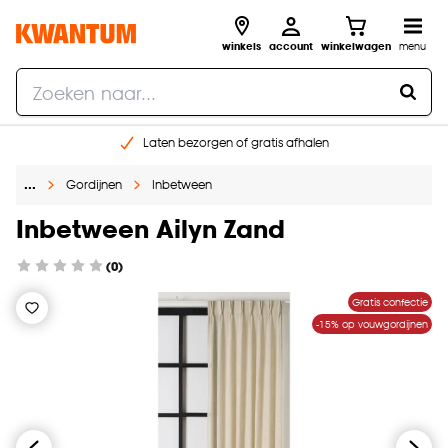
winkels
account
winkelwagen
menu
Laten bezorgen of gratis afhalen
Shop online of in onze 14 winkels
…
Gordijnen
Inbetween
Gratis raam advies en opmeten aan huis
€ 5,- korting op je volgende bestelling
Inbetween Ailyn Zand
(0)
Gratis confectie
-15% op vouwgordijnen