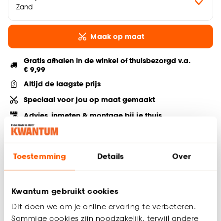
Zand
Maak op maat
Gratis afhalen in de winkel of thuisbezorgd v.a.
€ 9,99
Altijd de laagste prijs
Speciaal voor jou op maat gemaakt
Advies, inmeten & montage bij je thuis
Deel jouw product & volg ons op social
Toestemming
Details
Over
Productomschrijving
Kwantum gebruikt cookies
Behoefte aan meer licht maar heb je wel de behoefte aan
Dit doen we om je online ervaring te verbeteren.
de nodige privacy? Kies dan voor een inbetween in de
Sommige cookies zijn noodzakelijk, terwijl andere