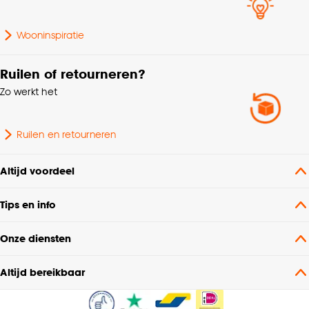
Machinewas 30º, Strijken
Wooninspiratie
Wasvoorschriften
°, Niet in de
droogtrommel
Ruilen of retourneren?
Zo werkt het
Soort stof
In between
Plooigordijn, Retourplooi
Ruilen en retourneren
enkel, Retourplooi
dubbel, Platte plooi,
Altijd voordeel
Ringgordijn,
Mogelijkheden
Roedegordijn,
woonwens
Tips en info
Vouwgordijn,
Wavegordijn, Embrasse,
Coupage, Enkele plooi,
Onze diensten
Dubele plooi
Altijd bereikbaar
Mate verduisterend
Transparant