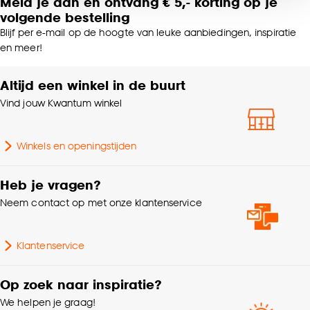
Meld je aan en ontvang € 5,- korting op je
noodzakelijke cookies te accepteren. Je kunt er ook
Scandinavisch,
Interieurstijl
volgende bestelling
voor kiezen om bepaalde cookies wel of niet te
Bohemian, Japandi
Blijf per e-mail op de hoogte van leuke aanbiedingen, inspiratie
accepteren door op ‘Cookies aanpassen’ te
en meer!
klikken.
Plooigordijn, Retourplooi
enkel, Retourplooi
Altijd een winkel in de buurt
Goed om te weten is dat je deze keuze altijd nog
dubbel, Platte plooi,
kan aanpassen, bekijk hiervoor onze
Vind jouw Kwantum winkel
Ringgordijn,
cookieverklaring
.
Maakwijze
Roedegordijn,
Vouwgordijn,
Winkels en openingstijden
Wavegordijn, Embrasse,
Coupage, Enkele plooi,
Dubele plooi
Heb je vragen?
Neem contact op met onze klantenservice
Voering
Voering niet mogelijk
Klantenservice
Kleurtint
Zand
Op zoek naar inspiratie?
Krimptolerantie
2%
We helpen je graag!