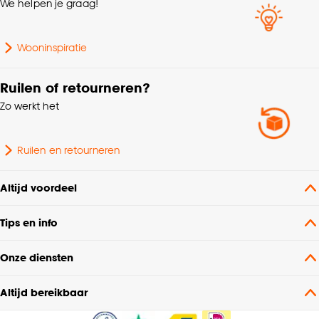
We helpen je graag!
Gewicht gram per m2
160 G/m2
Wooninspiratie
Plooigordijn, Retourplooi
enkel, Retourplooi
dubbel, Platte plooi,
Ruilen of retourneren?
Ringgordijn,
Zo werkt het
Mogelijkheden
Roedegordijn,
woonwens
Vouwgordijn,
Wavegordijn, Embrasse,
Ruilen en retourneren
Coupage, Enkele plooi,
Dubele plooi
Altijd voordeel
Mate verduisterend
Transparant
Tips en info
Gemêleerd, Grof
Onze diensten
Stofeigenschap
geweven
Altijd bereikbaar
Plooigordijn, Retourplooi