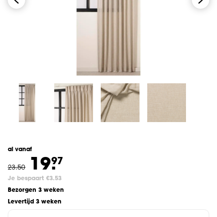
al vanaf
19.
97
23
.
50
Je bespaart €3.53
Bezorgen 3 weken
Levertijd 3 weken