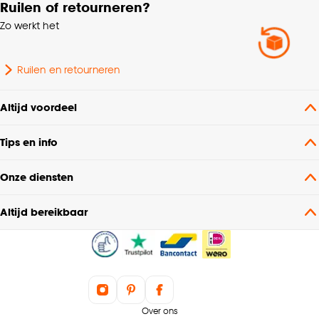
Ruilen of retourneren?
Milieu kenmerken
Oeko-Tex Standard 100
Zo werkt het
Garantietermijn
24 maanden
Ruilen en retourneren
Plooigordijn, Dubbele
Altijd voordeel
plooi, Retourplooi enkel,
Retourplooi dubbel,
Tips en info
Platte plooi, Ringgordijn,
Mogelijkheden
Spangordijn,
woonwens
Roedegordijn,
Onze diensten
Vouwgordijn,
Wavegordijn, Embrasse,
Altijd bereikbaar
Coupage, Enkele plooi
Plooigordijn, Dubbele
plooi, Retourplooi enkel,
Retourplooi dubbel,
Platte plooi, Ringgordijn,
Over ons