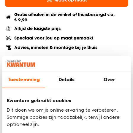
Gratis afhalen in de winkel of thuisbezorgd v.a.
€ 9,99
Altijd de laagste prijs
Speciaal voor jou op maat gemaakt
Advies, inmeten & montage bij je thuis
Deel jouw product & volg ons op social
Toestemming
Details
Over
Hulp nodig? Wij regelen het voor je!
Kwantum gebruikt cookies
Bestel een kleurstaal
Dit doen we om je online ervaring te verbeteren.
Sommige cookies zijn noodzakelijk, terwijl andere
Productomschrijving
optioneel zijn.
Kamerhoge vitrage off-white met subtiel cirkel dessin.