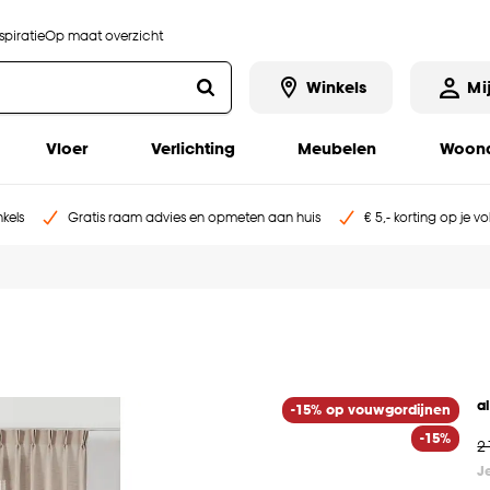
piratie
Op maat overzicht
Winkels
Mi
Vloer
Verlichting
Meubelen
Woona
kels
Gratis raam advies en opmeten aan huis
€ 5,- korting op je v
a
-15% op vouwgordijnen
-15%
2
J