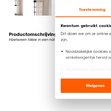
Toestemming
Kwantum gebruikt cooki
Dit doen we om je online e
Productomschrijving
zijn.
Inbetween Nikkie in een naturel kleur. Deze stof is gemaakt 
Noodzakelijke cookies z
winkelwagentje terwijl 
Analytische cookies (op
Marketing cookies (opt
Weigeren
ook buiten de website 
Klik op ‘Ja, alles toestaa
noodzakelijke cookies te 
accepteren door op ‘Cook