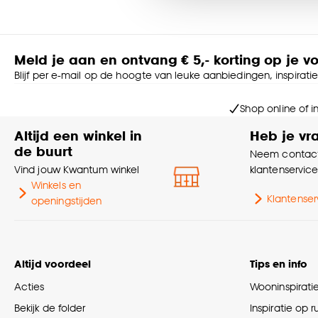
Goed om te weten is dat j
Meld je aan en ontvang € 5,- korting op je v
Blijf per e-mail op de hoogte van leuke aanbiedingen, inspirati
Shop online of i
Altijd een winkel in
Heb je vr
de buurt
Neem contact
Vind jouw Kwantum winkel
klantenservic
Winkels en
Klantenser
openingstijden
Altijd voordeel
Tips en info
Acties
Wooninspirati
Bekijk de folder
Inspiratie op 