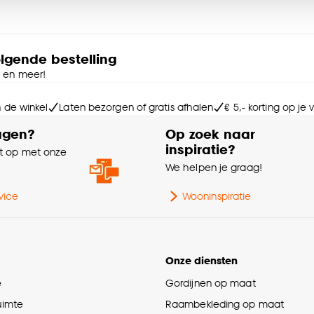
Kr
e deze keuze altijd nog kan aanpassen, bekijk hiervoor o
Sa
olgende bestelling
e en meer!
Kle
n de winkel
Laten bezorgen of gratis afhalen
€ 5,- korting op je
agen?
Op zoek naar
Wa
inspiratie?
 op met onze
e
We helpen je graag!
Ge
vice
Wooninspiratie
Ma
Onze diensten
Int
e
Gordijnen op maat
Mi
ruimte
Raambekleding op maat