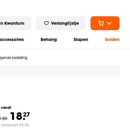
jn Kwantum
Verlanglijstje
ccessoires
Behang
Slapen
Solden
olgende bestelling
l vanaf
18.
27
1
.
50
e bespaart €3.23