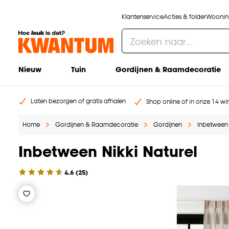
Klantenservice
Acties & folder
Woonins
Nieuw
Tuin
Gordijnen & Raamdecoratie
Laten bezorgen of gratis afhalen
Shop online of in onze 14 win
Home
Gordijnen & Raamdecoratie
Gordijnen
Inbetween
Inbetween Nikki Naturel
4.6
(
25
)