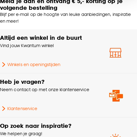
Meld je aan en ontvang € 5,- korting op je
noodzakelijke cookies te accepteren. Je kunt er ook
Plooigordijn, Dubbele
volgende bestelling
voor kiezen om bepaalde cookies wel of niet te
plooi, Retourplooi enkel,
Blijf per e-mail op de hoogte van leuke aanbiedingen, inspiratie
accepteren door op ‘Cookies aanpassen’ te
Retourplooi dubbel,
en meer!
klikken.
Platte plooi, Ringgordijn,
Maakwijze
Spangordijn,
Altijd een winkel in de buurt
Roedegordijn,
Goed om te weten is dat je deze keuze altijd nog
Vouwgordijn,
kan aanpassen, bekijk hiervoor onze
Vind jouw Kwantum winkel
Wavegordijn, Embrasse,
cookieverklaring
.
Coupage, Enkele plooi
Winkels en openingstijden
Hotel chique, Retro,
Interieurstijl
Landelijk
Heb je vragen?
Neem contact op met onze klantenservice
Machinewas 30º, Niet in
Wasvoorschriften
de droogtrommel, Strijken
Klantenservice
°
Op zoek naar inspiratie?
Kleurtint
Bruin
We helpen je graag!