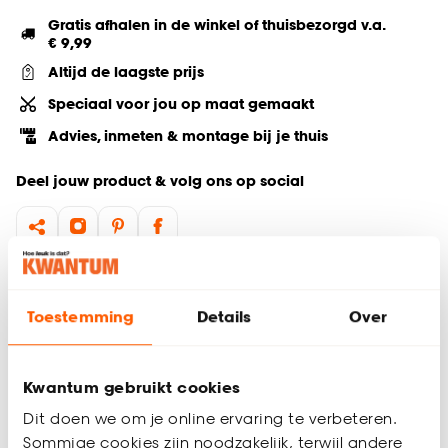
Gratis afhalen in de winkel of thuisbezorgd v.a.
€ 9,99
Altijd de laagste prijs
Speciaal voor jou op maat gemaakt
Advies, inmeten & montage bij je thuis
Deel jouw product & volg ons op social
Hulp nodig? Wij regelen het voor je!
Toestemming
Details
Over
Bestel een kleurstaal
Productomschrijving
Kwantum gebruikt cookies
Inbetween Pippa Bruin is een transparante gordijnstof met
Dit doen we om je online ervaring te verbeteren.
een kleurmelange, gemaakt van 92% polyester en 8% linnen.
Sommige cookies zijn noodzakelijk, terwijl andere