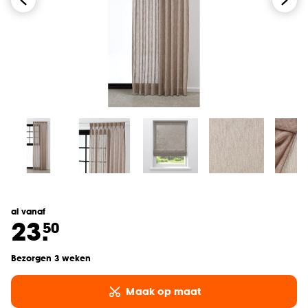
al vanaf
23.
50
Bezorgen 3 weken
Maak op maat