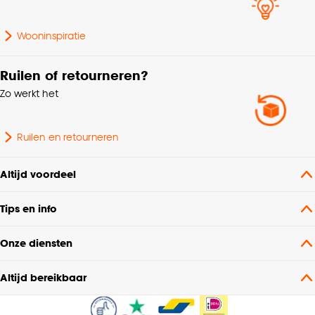
Samenstelling
Polyester 92%, Linnen 8%
Wooninspiratie
Soort stof
In between
Ruilen of retourneren?
Zo werkt het
Gewicht gram per m2
135 G/m2
Garantietermijn
24 maanden
Ruilen en retourneren
Plooigordijn, Dubbele
Altijd voordeel
plooi, Retourplooi enkel,
Retourplooi dubbel,
Tips en info
Platte plooi, Ringgordijn,
Mogelijkheden
Spangordijn,
woonwens
Onze diensten
Roedegordijn,
Vouwgordijn,
Altijd bereikbaar
Wavegordijn, Embrasse,
Coupage, Enkele plooi