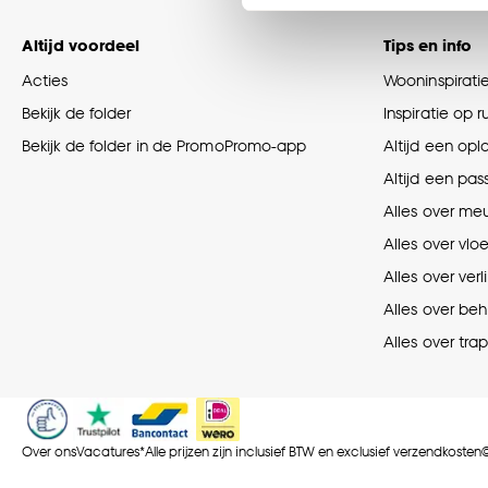
Klik op ‘Ja, alles toestaa
noodzakelijke cookies te 
Altijd voordeel
Tips en info
accepteren door op ‘Cook
Acties
Wooninspirati
Bekijk de folder
Inspiratie op 
Goed om te weten is dat j
Bekijk de folder in de PromoPromo-app
Altijd een opl
Altijd een pas
Alles over me
Alles over vlo
Alles over verl
Alles over be
Alles over tra
Over ons
Vacatures
*Alle prijzen zijn inclusief BTW en exclusief verzendkosten