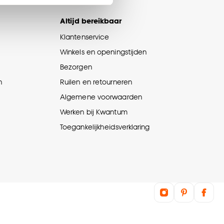
en’ om alleen de
s wel of niet te
Altijd bereikbaar
Klantenservice
Winkels en openingstijden
nze
cookieverklaring
.
Bezorgen
n
Ruilen en retourneren
Algemene voorwaarden
Werken bij Kwantum
Toegankelijkheidsverklaring