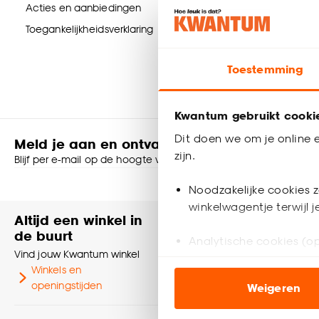
Acties en aanbiedingen
Direct 
Toegankelijkheidsverklaring
Klantense
Toestemming
Kwantum gebruikt cooki
Dit doen we om je online e
Meld je aan en ontvang € 5,- korting op je v
zijn.
Blijf per e-mail op de hoogte van leuke aanbiedingen, inspirati
Noodzakelijke cookies z
Shop online of i
winkelwagentje terwijl 
Altijd een winkel in
Heb je vr
de buurt
Neem contact
Analytische cookies (op
Vind jouw Kwantum winkel
klantenservic
Winkels en
Marketing cookies (opt
Klantenser
openingstijden
Weigeren
ook buiten de website 