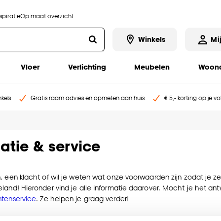
piratie
Op maat overzicht
Winkels
Mi
Vloer
Verlichting
Meubelen
Woona
kels
Gratis raam advies en opmeten aan huis
€ 5,- korting op je v
atie & service
, een klacht of wil je weten wat onze voorwaarden zijn zodat je z
land! Hieronder vind je alle informatie daarover. Mocht je het a
ntenservice
. Ze helpen je graag verder!