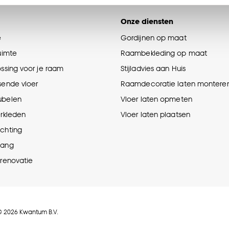
n’ om gebruik te maken van alle cookies, of klik op ‘weiger
accepteren. Je kunt er ook voor kiezen om bepaalde cookie
Onze diensten
ies aanpassen’ te klikken.
e
Gordijnen op maat
ruimte
Raambekleding op maat
e deze keuze altijd nog kan aanpassen, bekijk hiervoor o
ossing voor je raam
Stijladvies aan Huis
sende vloer
Raamdecoratie laten montere
ubelen
Vloer laten opmeten
erkleden
Vloer laten plaatsen
ichting
hang
prenovatie
© 2026 Kwantum B.V.