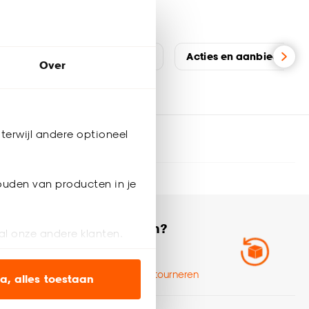
els
Werken bij Kwantum
Acties en aanbiedingen
Over
terwijl andere optioneel
ouden van producten in je
 volgende bestelling
Ruilen of
retourneren?
al onze andere klanten.
Zo werkt het
ien op onze website, maar
Ruilen en retourneren
a, alles toestaan