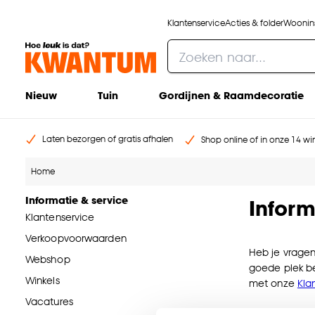
Klantenservice
Acties & folder
Woonins
Nieuw
Tuin
Gordijnen & Raamdecoratie
Laten bezorgen of gratis afhalen
Shop online of in onze 14 win
Home
Informatie & service
Inform
Klantenservice
Verkoopvoorwaarden
Heb je vragen
Webshop
goede plek be
Winkels
met onze
Kla
Vacatures