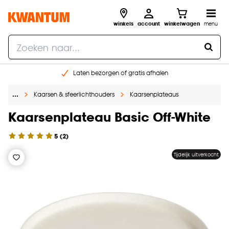
winkels
account
winkelwagen
menu
Laten bezorgen of gratis afhalen
Shop online of in onze 14 winkels
…
Kaarsen & sfeerlichthouders
Kaarsenplateaus
Gratis raam advies en opmeten aan huis
€ 5,- korting op je volgende bestelling
Kaarsenplateau Basic Off-White
5
(
2
)
Tijdelijk uitverkocht