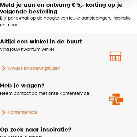
noodzakelijke cookies te accepteren. Je kunt er ook
Meld je aan en ontvang € 5,- korting op je
Garantietermijn
24 maanden
voor kiezen om bepaalde cookies wel of niet te
volgende bestelling
accepteren door op ‘Cookies aanpassen’ te
Blijf per e-mail op de hoogte van leuke aanbiedingen, inspiratie
Kleurtint
Off-white
klikken.
en meer!
Goed om te weten is dat je deze keuze altijd nog
Altijd een winkel in de buurt
Breedte
30 CM
kan aanpassen, bekijk hiervoor onze
Vind jouw Kwantum winkel
cookieverklaring
.
Lengte
30 CM
Winkels en openingstijden
Gewicht
0.953 Kg
Heb je vragen?
Hoogte
2.7 CM
Neem contact op met onze klantenservice
Aantal stuks
1 Stk
Klantenservice
Op zoek naar inspiratie?