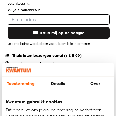
beschikbaar is.
Vul je e-mailadres in
Houd mij op de hoogte
Je e-mailadres wordt alleen gebruikt om je te informeren.
Thuis laten bezorgen vanaf (+ € 5,99)
Gratis afhalen in de winkel
Altijd de laagste prijs
Toestemming
Details
Over
Deel jouw product & volg ons op social
Kwantum gebruikt cookies
Dit doen we om je online ervaring te verbeteren.
Productomschrijving