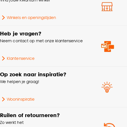
klikken.
Goed om te weten is dat je deze keuze altijd nog
Samenstelling
Polyester 100%
Winkels en openingstijden
kan aanpassen, bekijk hiervoor onze
cookieverklaring
.
Machinewas 30º, Strijken
Heb je vragen?
Wasvoorschriften
°, Niet in de
Neem contact op met onze klantenservice
droogtrommel
Mate verduisterend
Lichtdoorlatend
Klantenservice
Nummer
N70-B64
Op zoek naar inspiratie?
We helpen je graag!
Kleurtint
Zwart
Wooninspiratie
Garantietermijn
24 maanden
Ruilen of retourneren?
Bediening
Handmatig
Zo werkt het