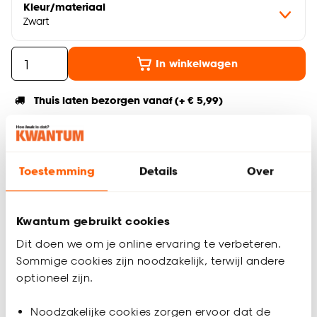
Kleur/materiaal
Zwart
In winkelwagen
Thuis laten bezorgen vanaf (+ € 5,99)
Gratis afhalen in de winkel
Altijd de laagste prijs
Toestemming
Details
Over
Deel jouw product & volg ons op social
Kwantum gebruikt cookies
Dit doen we om je online ervaring te verbeteren.
Productomschrijving
Sommige cookies zijn noodzakelijk, terwijl andere
Kant en klaar ringgordijn van stevige zwartkleurige stof.
optioneel zijn.
Soepelvallend en kreukherstellend. 140 cm breed.
Noodzakelijke cookies zorgen ervoor dat de
Productspecificaties