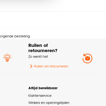
imptolerantie
3%
nze
cookieverklaring
.
erieurstijl
Retro, Bohemian, Kleurrijk
nmerken
Isolerend, Zelfde kleur
amdecoratie
achterzijde, Zonwerend
 volgende bestelling
Ruilen of
lieu kenmerken
Oeko-Tex Standard 100
retourneren?
Zo werkt het
rantietermijn
24 maanden
Ruilen en retourneren
diening
Handmatig
urtint
Groen
Altijd bereikbaar
Klantenservice
Machinewas 30º, Strijken
svoorschriften
°, Niet in de
Winkels en openingstijden