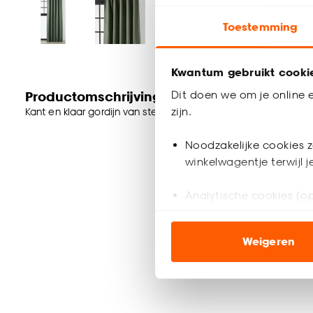
Toestemming
Kwantum gebruikt cooki
Dit doen we om je online e
Productomschrijving
zijn.
Kant en klaar gordijn van stevige groene stof. Soepelvallend
Noodzakelijke cookies z
winkelwagentje terwijl 
Analytische cookies (op
Marketing cookies (opt
Weigeren
ook buiten de website 
Klik op ‘Ja, alles toestaa
noodzakelijke cookies te 
accepteren door op ‘Cook