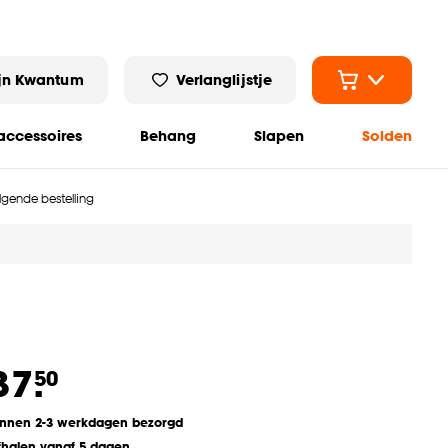
jn Kwantum
Verlanglijstje
ccessoires
Behang
Slapen
Solden
olgende bestelling
37.
50
innen 2-3 werkdagen bezorgd
fhalen vanaf 5 dagen