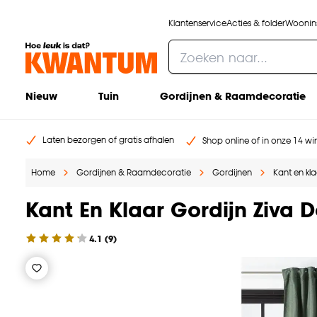
Klantenservice
Acties & folder
Woonins
Nieuw
Tuin
Gordijnen & Raamdecoratie
Laten bezorgen of gratis afhalen
Shop online of in onze 14 win
Home
Gordijnen & Raamdecoratie
Gordijnen
Kant en kl
Kant En Klaar Gordijn Ziva 
4.1
(
9
)