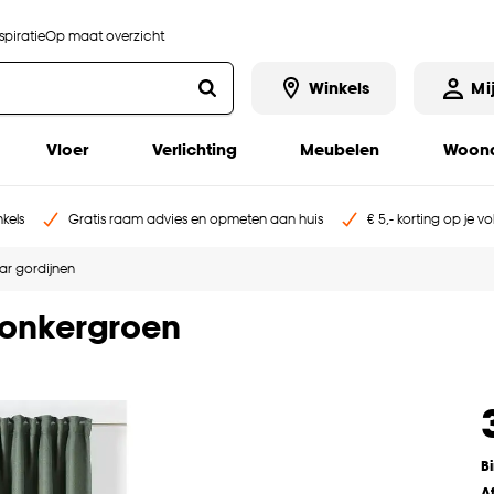
piratie
Op maat overzicht
Winkels
Mi
Vloer
Verlichting
Meubelen
Woona
kels
Gratis raam advies en opmeten aan huis
€ 5,- korting op je v
aar gordijnen
Donkergroen
B
A