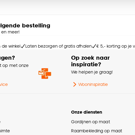
Kr
e deze keuze altijd nog kan aanpassen, bekijk hiervoor o
Int
olgende bestelling
e en meer!
Ke
Ra
n de winkel
Laten bezorgen of gratis afhalen
€ 5,- korting op je
agen?
Op zoek naar
Mi
inspiratie?
 op met onze
e
We helpen je graag!
Ga
vice
Wooninspiratie
Be
Kle
Onze diensten
e
Gordijnen op maat
Wa
ruimte
Raambekleding op maat