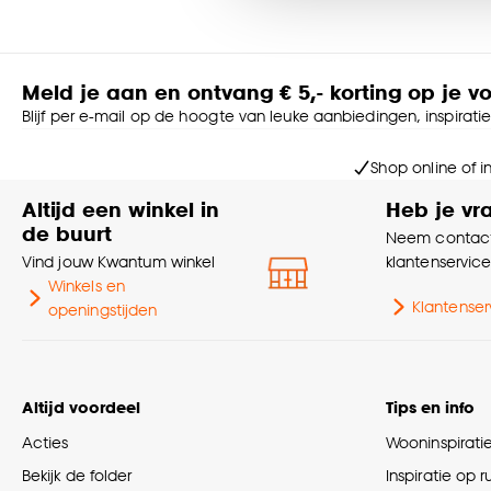
Goed om te weten is dat j
Meld je aan en ontvang € 5,- korting op je v
Blijf per e-mail op de hoogte van leuke aanbiedingen, inspirati
Shop online of i
Altijd een winkel in
Heb je vr
de buurt
Neem contact
Vind jouw Kwantum winkel
klantenservic
Winkels en
Klantenser
openingstijden
Altijd voordeel
Tips en info
Acties
Wooninspirati
Bekijk de folder
Inspiratie op 