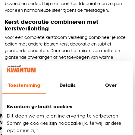
bovendien perfect bij elke soort
kerstdecoratie
en zorgen
voor een harmonieuze sfeer tijdens de feestdagen.
Kerst decoratie combineren met
kerstverlichting
Voor een complete kerstboom versiering combineer je roze
ballen met andere kleuren kerst decoratie en subtiel
glanzende accenten. Denk aan het mixen van matte en
glanzende afwerkingen of het toevoegen van warme
gouden details. Tip: combineer met
kerstverlichting
voor een
sprankelend effect dat jouw kerstboom tot leven brengt en
het ultieme feestgevoel oproept.
Toestemming
Details
Over
Kwantum gebruikt cookies
Meld je aan en ontvang € 5,- korting op je
Dit doen we om je online ervaring te verbeteren.
volgende bestelling
Sommige cookies zijn noodzakelijk, terwijl andere
Blijf per e-mail op de hoogte van leuke aanbiedingen, inspiratie
optioneel zijn.