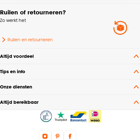
accepteren door op ‘Cookies aanpassen’ te
Ruilen of retourneren?
klikken.
Zo werkt het
Goed om te weten is dat je deze keuze altijd nog
kan aanpassen, bekijk hiervoor onze
Ruilen en retourneren
cookieverklaring
.
Altijd voordeel
Tips en info
Onze diensten
Altijd bereikbaar