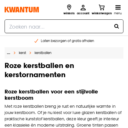
winkels
account
winkelwagen
menu
Laten bezorgen of gratis afhalen
Shop online of in onze 14 winkels
…
kerst
kerstballen
Gratis raam advies en opmeten aan huis
€ 5,- korting op je volgende bestelling
Roze kerstballen en
kerstornamenten
Roze kerstballen voor een stijlvolle
kerstboom
Met roze kerstballen breng je rust en natuurlijke warmte in
jouw kerstboom. Of je nu kiest voor luxe
glazen kerstballen
of
praktische
kunststof kerstballen
, deze kleur geeft je interieur
een klassieke én moderne uitstraling. Groene tinten passen