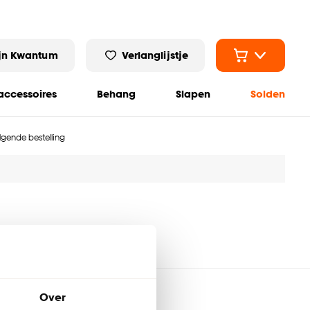
jn Kwantum
Verlanglijstje
ccessoires
Behang
Slapen
Solden
olgende bestelling
Over