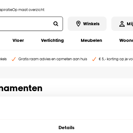
piratie
Op maat overzicht
Winkels
Mi
Vloer
Verlichting
Meubelen
Woona
kels
Gratis raam advies en opmeten aan huis
€ 5,- korting op je v
ornamenten
olgende bestelling
Details
e en meer!