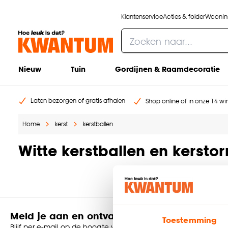
Klantenservice
Acties & folder
Woonins
Nieuw
Tuin
Gordijnen & Raamdecoratie
Laten bezorgen of gratis afhalen
Shop online of in onze 14 win
Home
kerst
kerstballen
Witte kerstballen en kerst
Meld je aan en ontvang € 5,- korting op je v
Toestemming
Blijf per e-mail op de hoogte van leuke aanbiedingen, inspirati