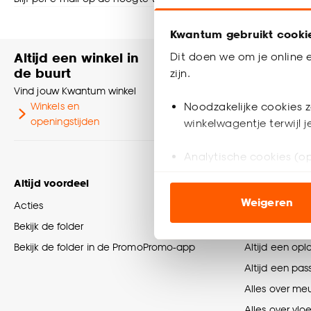
Shop online of i
Kwantum gebruikt cooki
Altijd een winkel in
Heb je vr
Dit doen we om je online e
de buurt
zijn.
Neem contact
Vind jouw Kwantum winkel
klantenservic
Noodzakelijke cookies z
Winkels en
Klantenser
openingstijden
winkelwagentje terwijl 
Analytische cookies (op
Altijd voordeel
Tips en info
Marketing cookies (opt
Weigeren
Acties
Wooninspirati
ook buiten de website 
Bekijk de folder
Inspiratie op 
Klik op ‘Ja, alles toestaa
Bekijk de folder in de PromoPromo-app
Altijd een opl
noodzakelijke cookies te 
Altijd een pas
accepteren door op ‘Cook
Alles over me
Goed om te weten is dat j
Alles over vlo