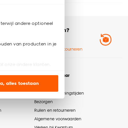
 volgende bestelling
Ruilen of
terwijl andere optioneel
retourneren?
Zo werkt het
ouden van producten in je
Ruilen en retourneren
al onze andere klanten.
Altijd bereikbaar
ien op onze website, maar
a, alles toestaan
Klantenservice
Winkels en openingstijden
en’ om alleen de
Bezorgen
s wel of niet te
n
Ruilen en retourneren
Algemene voorwaarden
nze
cookieverklaring
.
Werken bij Kwantum