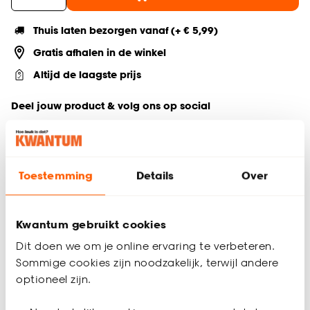
Thuis laten bezorgen vanaf (+ € 5,99)
Gratis afhalen in de winkel
Altijd de laagste prijs
Deel jouw product & volg ons op social
Toestemming
Details
Over
Productomschrijving
Geschikt voor 140×200 cm dekbed
Multicolor
Kwantum gebruikt cookies
Gemaakt van 100% katoen
Wasbaar op 40 graden
Dit doen we om je online ervaring te verbeteren.
Inclusief bijpassende kussensloop
Sommige cookies zijn noodzakelijk, terwijl andere
Inclusief instopstrook
optioneel zijn.
Voordelen dekbedovertrek van katoen: