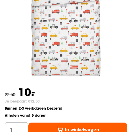
-
10.
22
.
50
Je bespaart €12.50
Binnen 2-3 werkdagen bezorgd
Afhalen vanaf 5 dagen
In winkelwagen