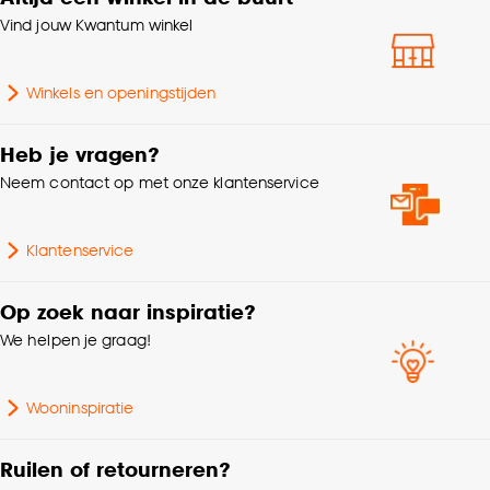
klikken.
Vind jouw Kwantum winkel
Hoogte
5.5 CM
Goed om te weten is dat je deze keuze altijd nog
kan aanpassen, bekijk hiervoor onze
Winkels en openingstijden
Gewicht
0.8 Kg
cookieverklaring
.
Heb je vragen?
Garantietermijn
24 maanden
Neem contact op met onze klantenservice
Standaard afmetingen
140x200cm
Klantenservice
Geschikt voor ruimte
Kinderkamer
Op zoek naar inspiratie?
We helpen je graag!
Interieurstijl
Kleurrijk
Wooninspiratie
Samenstelling
100% katoen
Ruilen of retourneren?