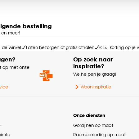
Ga
e deze keuze altijd nog kan aanpassen, bekijk hiervoor o
Le
olgende bestelling
e en meer!
Ho
n de winkel
Laten bezorgen of gratis afhalen
€ 5,- korting op je
Ge
agen?
Op zoek naar
inspiratie?
 op met onze
Br
e
We helpen je graag!
Kle
vice
Wooninspiratie
Onze diensten
e
Gordijnen op maat
ruimte
Raambekleding op maat