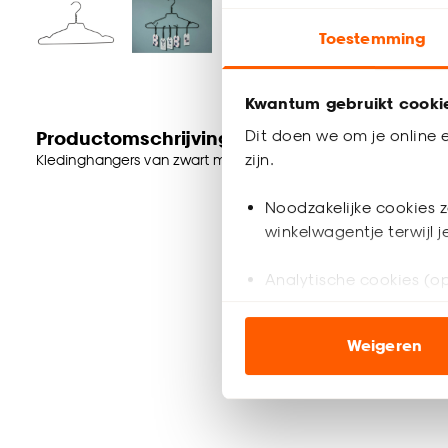
Toestemming
Kwantum gebruikt cooki
Dit doen we om je online e
Productomschrijving
zijn.
Kledinghangers van zwart metaal. 5 stuks. 24x43x2 cm (lxbxh
Noodzakelijke cookies z
winkelwagentje terwijl 
Analytische cookies (op
Marketing cookies (opt
Weigeren
ook buiten de website 
Klik op ‘Ja, alles toestaa
noodzakelijke cookies te 
accepteren door op ‘Cook