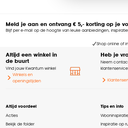
Goed om te weten is dat j
Meld je aan en ontvang € 5,- korting op je v
Blijf per e-mail op de hoogte van leuke aanbiedingen, inspirati
Shop online of i
Altijd een winkel in
Heb je vr
de buurt
Neem contact
Vind jouw Kwantum winkel
klantenservic
Winkels en
Klantenser
openingstijden
Altijd voordeel
Tips en info
Acties
Wooninspirati
Bekijk de folder
Inspiratie op 