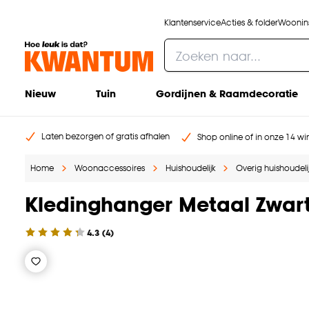
Klantenservice
Acties & folder
Woonins
Nieuw
Tuin
Gordijnen & Raamdecoratie
Laten bezorgen of gratis afhalen
Shop online of in onze 14 win
Home
Woonaccessoires
Huishoudelijk
Overig huishoudeli
Kledinghanger Metaal Zwart
4.3
(
4
)