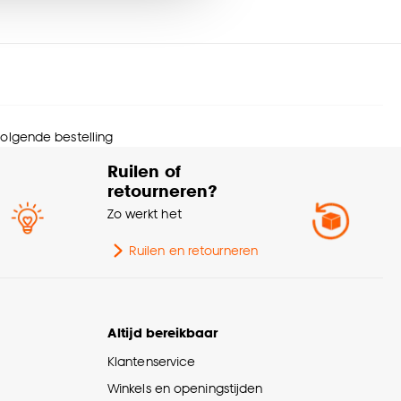
rantietermijn
24 maanden
nze
cookieverklaring
.
ngte
23.5 CM
ogte
2 CM
 volgende bestelling
wicht
0.18 Kg
Ruilen of
retourneren?
eedte
43 CM
Zo werkt het
urtint
Zwart
Ruilen en retourneren
Altijd bereikbaar
Klantenservice
Winkels en openingstijden