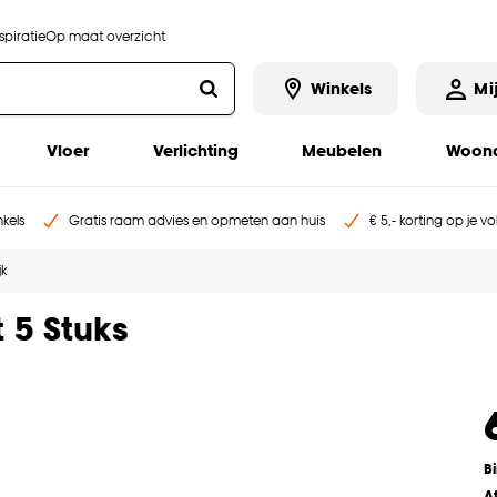
piratie
Op maat overzicht
Winkels
Mi
Vloer
Verlichting
Meubelen
Woona
kels
Gratis raam advies en opmeten aan huis
€ 5,- korting op je v
jk
 5 Stuks
B
A