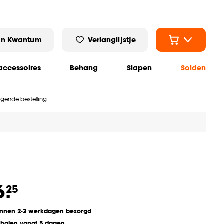
jn Kwantum
Verlanglijstje
ccessoires
Behang
Slapen
Solden
olgende bestelling
6.
25
innen 2-3 werkdagen bezorgd
fhalen vanaf 5 dagen