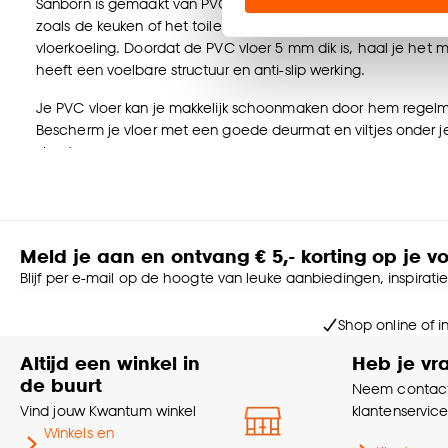
Sanborn is gemaakt van PVC. Hierdoor is de vloer geschikt o
zoals de keuken of het toilet. Daarnaast is de PVC vloer per
Klik op ‘Ja, alles toestaa
vloerkoeling. Doordat de PVC vloer 5 mm dik is, haal je het 
noodzakelijke cookies te 
heeft een voelbare structuur en anti-slip werking.
accepteren door op ‘Cook
Je PVC vloer kan je makkelijk schoonmaken door hem regelmat
Bescherm je vloer met een goede deurmat en viltjes onder j
Goed om te weten is dat j
vloer!
Belangrijkste kenmerken:
Klik PVC vloer naturel eiken
Te leggen in rechte stroken
Meld je aan en ontvang € 5,- korting op je v
Geschikt voor natte ruimtes, vloerverwarming en -koeling
Blijf per e-mail op de hoogte van leuke aanbiedingen, inspirati
20x120 cm
Voelbare structuur
Shop online of i
Zwevend leggen
Altijd een winkel in
Heb je vr
Sanborn is een klik PVC vloer die je zwevend dient te leggen.
de buurt
Neem contact
geïntegreerde ondervloer waardoor hij hoogteverschil al opva
Vind jouw Kwantum winkel
klantenservic
laten leggen door ons? Plan dan een
adviesgesprek
in waar
Winkels en
over onze vloeren en diensten.