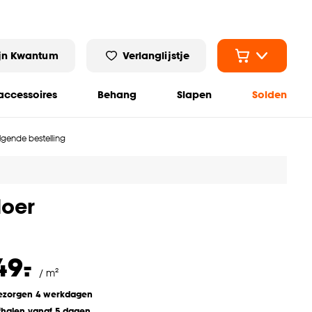
jn Kwantum
Verlanglijstje
ccessoires
Behang
Slapen
Solden
olgende bestelling
loer
-
49.
/ m²
ezorgen 4 werkdagen
fhalen vanaf 5 dagen