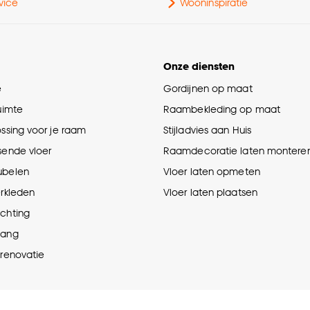
Ges
vice
Wooninspiratie
Onze diensten
Le
e
Gordijnen op maat
Ho
ruimte
Raambekleding op maat
ossing voor je raam
Stijladvies aan Huis
sende vloer
Raamdecoratie laten montere
Ge
ubelen
Vloer laten opmeten
erkleden
Vloer laten plaatsen
Ga
ichting
hang
Sli
prenovatie