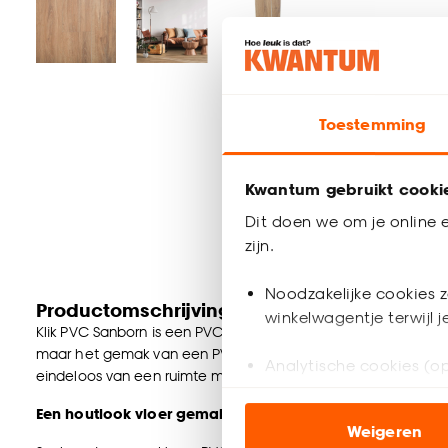
Toestemming
Kwantum gebruikt cooki
Dit doen we om je online e
zijn.
Noodzakelijke cookies z
Productomschrijving
winkelwagentje terwijl 
Klik PVC Sanborn is een PVC vloer met naturel eiken houtlook
maar het gemak van een PVC vloer. Leg de PVC vloer Sanbor
Analytische cookies (op
eindeloos van een ruimte met een bijzondere uitstraling.
Marketing cookies (opt
Een houtlook vloer gemakkelijk in onderhoud
Weigeren
ook buiten de website 