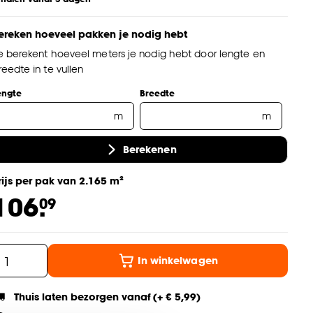
ereken hoeveel pakken je nodig hebt
e berekent hoeveel meters je nodig hebt door lengte en
reedte in te vullen
engte
Breedte
m
m
Berekenen
rijs per pak van 2.165 m²
106.
09
In winkelwagen
Thuis laten bezorgen vanaf (+ € 5,99)