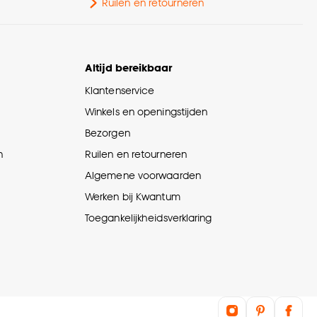
chikt voor basisvloer
tegels, Zandcement, Vloer
Ruilen en retourneren
met vloerverwarming,
Vloer met vloerverkoeling
Altijd bereikbaar
gmethode
Zwevend leggen
Klantenservice
utpatroon
Naturel eiken
Winkels en openingstijden
Bezorgen
Zeer intensief
n
Ruilen en retourneren
bruiksklasse
woongebruik
Algemene voorwaarden
Werken bij Kwantum
rantietermijn
240 maanden
Toegankelijkheidsverklaring
jtlaag Vloer
0.55 MM
Antislip, Eenvoudig in
onderhoud, Eenvoudig te
leggen, Geschikt voor