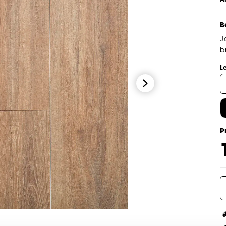
B
J
b
L
P