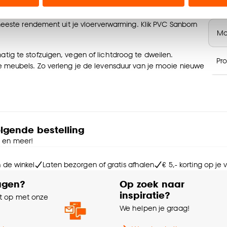
m te leggen in je woonruimte, maar ook in natte ruimtes
Kle
fect te gebruiken in combinatie met vloerverwarming en
n’ om gebruik te maken van alle cookies, of klik op ‘weiger
meeste rendement uit je vloerverwarming. Klik PVC Sanborn
accepteren. Je kunt er ook voor kiezen om bepaalde cookie
Ma
ies aanpassen’ te klikken.
ig te stofzuigen, vegen of lichtdroog te dweilen.
Pr
e meubels. Zo verleng je de levensduur van je mooie nieuwe
e deze keuze altijd nog kan aanpassen, bekijk hiervoor o
So
olgende bestelling
Ges
e en meer!
n de winkel
Laten bezorgen of gratis afhalen
€ 5,- korting op je
De
agen?
Op zoek naar
 Je klikt de planken dus aan elkaar. De vloer heeft een
inspiratie?
 op met onze
ngt en je geen ondervloer hoeft te leggen. Wil je je vloer
e
We helpen je graag!
bij onze adviseurs je ruimte inmeten en je graag informeren