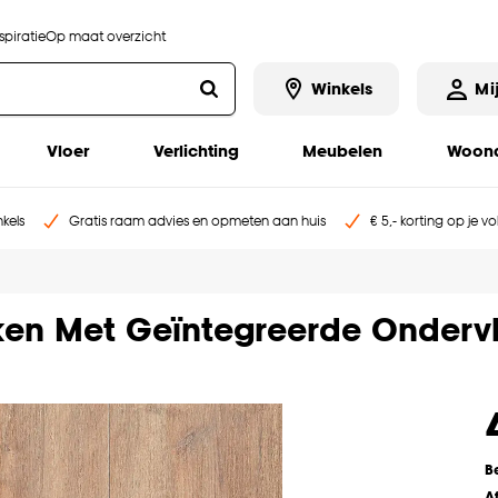
piratie
Op maat overzicht
Winkels
Mi
Vloer
Verlichting
Meubelen
Woona
kels
Gratis raam advies en opmeten aan huis
€ 5,- korting op je v
iken Met Geïntegreerde Onderv
B
A