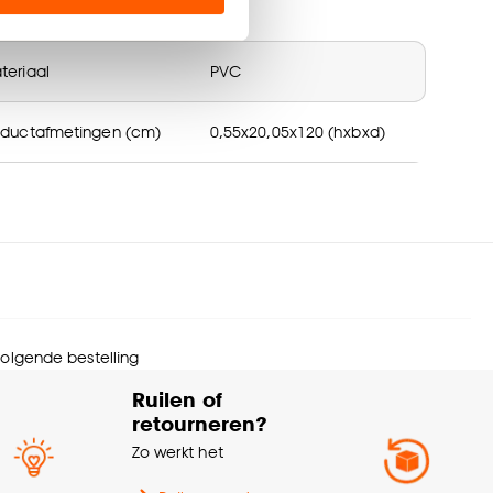
ur
Bruin
en’ om alleen de
s wel of niet te
teriaal
PVC
oductafmetingen (cm)
0,55x20,05x120 (hxbxd)
nze
cookieverklaring
.
ort
PVC stroken
Woonkamer, Eetkamer,
Kinderkamer, Slaapkamer,
chikt voor ruimte
Keuken, Hal, Badkamer,
Toilet, Studeerkamer
 volgende bestelling
ssin
Planken
Ruilen of
retourneren?
Betonnen dekvloer,
Zo werkt het
Houten ondervloer, Oude