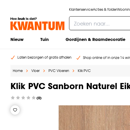
Klantenservice
Acties & folder
Woonins
Nieuw
Tuin
Gordijnen & Raamdecoratie
Laten bezorgen of gratis afhalen
Shop online of in onze 14 win
Home
Vloer
PVC Vloeren
Klik PVC
Klik PVC Sanborn Naturel E
(0)