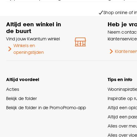
Shop online of i
Altijd een winkel in
Heb je vr
de buurt
Neem contact
Vind jouw Kwantum winkel
klantenservic
Winkels en
Klantenser
openingstijden
Altijd voordeel
Tips en info
Acties
Wooninspirati
Bekijk de folder
Inspiratie op 
Bekijk de folder in de PromoPromo-app
Altijd een opl
Altijd een pas
Alles over me
Alles over vlo