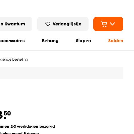
jn Kwantum
Verlanglijstje
ccessoires
Behang
Slapen
Solden
olgende bestelling
3.
50
innen 2-3 werkdagen bezorgd
fhalen vanaf 5 dagen