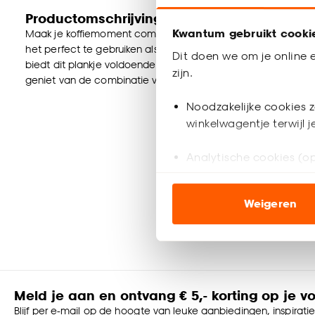
Productomschrijving
Kwantum gebruikt cooki
Maak je koffiemoment compleet met dit sfeervolle koffieplan
het perfect te gebruiken als onderzetter voor je favoriete k
Dit doen we om je online e
biedt dit plankje voldoende ruimte zonder te veel plaats in t
zijn.
geniet van de combinatie van functionaliteit en elegantie die
Noodzakelijke cookies z
winkelwagentje terwijl 
Analytische cookies (op
Marketing cookies (opt
Weigeren
ook buiten de website 
Klik op ‘Ja, alles toestaa
noodzakelijke cookies te 
accepteren door op ‘Cook
Meld je aan en ontvang € 5,- korting op je v
Goed om te weten is dat j
Blijf per e-mail op de hoogte van leuke aanbiedingen, inspirati