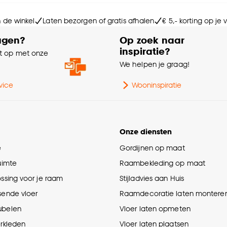
Ho
n de winkel
Laten bezorgen of gratis afhalen
€ 5,- korting op je
Ge
agen?
Op zoek naar
inspiratie?
 op met onze
Ga
e
We helpen je graag!
Aan
vice
Wooninspiratie
Br
Onze diensten
e
Gordijnen op maat
ruimte
Raambekleding op maat
ossing voor je raam
Stijladvies aan Huis
sende vloer
Raamdecoratie laten montere
ubelen
Vloer laten opmeten
erkleden
Vloer laten plaatsen