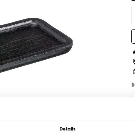
D
Details