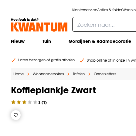
Klantenservice
Acties & folder
Woonins
Nieuw
Tuin
Gordijnen & Raamdecoratie
Laten bezorgen of gratis afhalen
Shop online of in onze 14 win
Home
Woonaccessoires
Tafelen
Onderzetters
Koffieplankje Zwart
3
(
1
)