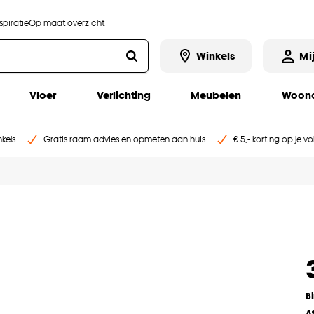
piratie
Op maat overzicht
Winkels
Mi
Vloer
Verlichting
Meubelen
Woona
kels
Gratis raam advies en opmeten aan huis
€ 5,- korting op je v
B
A