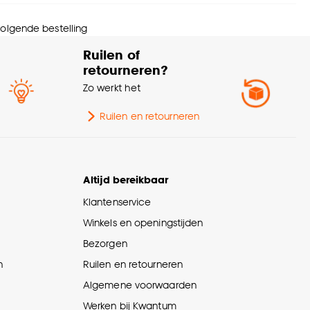
ogte
1.5 CM
 volgende bestelling
wicht
0.138 Kg
Ruilen of
retourneren?
rantietermijn
24 maanden
Zo werkt het
tal stuks
1 Stk
Ruilen en retourneren
eedte
12 CM
Altijd bereikbaar
Klantenservice
Winkels en openingstijden
Bezorgen
n
Ruilen en retourneren
Algemene voorwaarden
Werken bij Kwantum