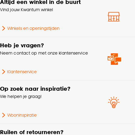
Altijd een winkel in de buurt
Gewicht
0.052 Kg
klikken.
Vind jouw Kwantum winkel
Aantal stuks
1 Stk
Goed om te weten is dat je deze keuze altijd nog
kan aanpassen, bekijk hiervoor onze
Winkels en openingstijden
cookieverklaring
.
Garantietermijn
24 maanden
Heb je vragen?
Type kunstbloemen
Losse kunstbloemen
Neem contact op met onze klantenservice
Hoogte
72 CM
Klantenservice
Kleurtint
Multicolor
Op zoek naar inspiratie?
We helpen je graag!
Wooninspiratie
Ruilen of retourneren?