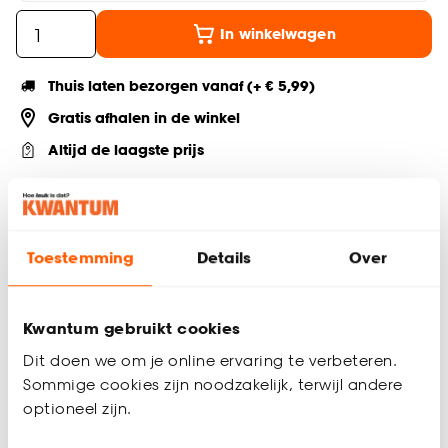
In winkelwagen
Thuis laten bezorgen vanaf (+ € 5,99)
Gratis afhalen in de winkel
Altijd de laagste prijs
Deel jouw product & volg ons op social
Toestemming
Details
Over
Productomschrijving
Breng gezelligheid in huis met de kleurrijke Gloriosa
Kwantum gebruikt cookies
kunstbloem in multicolor. Met een hoogte van 72 cm is deze
Dit doen we om je online ervaring te verbeteren.
opvallende bloem perfect om je eigen boeket samen te
Sommige cookies zijn noodzakelijk, terwijl andere
stellen. Voeg een speelse, tropische touch toe aan elk
optioneel zijn.
boeket zonder onderhoud en geniet langdurig van een
levendige uitstraling.