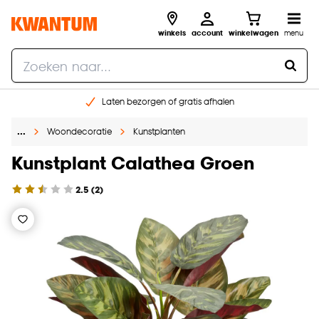
winkels
account
winkelwagen
menu
Laten bezorgen of gratis afhalen
Shop online of in onze 14 winkels
…
Woondecoratie
Kunstplanten
Gratis raam advies en opmeten aan huis
€ 5,- korting op je volgende bestelling
Kunstplant Calathea Groen
2.5
(
2
)