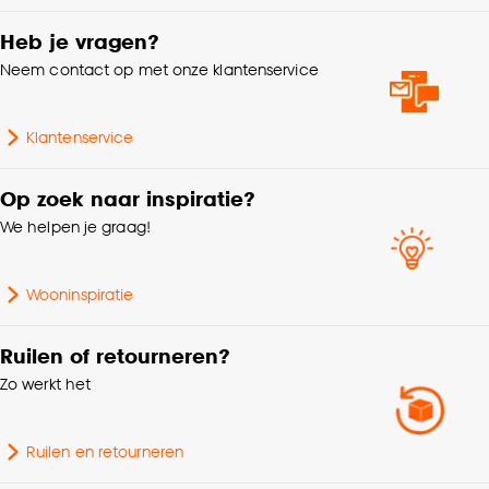
Aantal stuks
1 Stk
Goed om te weten is dat je deze keuze altijd nog
kan aanpassen, bekijk hiervoor onze
Heb je vragen?
cookieverklaring
.
Hoogte
16 CM
Neem contact op met onze klantenservice
Garantietermijn
24 maanden
Klantenservice
Doorsnede
9.5 CM
Op zoek naar inspiratie?
We helpen je graag!
Wooninspiratie
Ruilen of retourneren?
Zo werkt het
Ruilen en retourneren