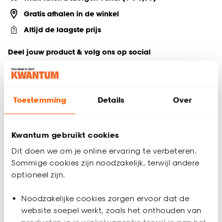
Gratis afhalen in de winkel
Altijd de laagste prijs
Deel jouw product & volg ons op social
Toestemming
Details
Over
Productomschrijving
Voeg sfeervolle gezelligheid toe aan je interieur met deze
Calathea kunstplant in een zwarte pot. Deze groene
Kwantum gebruikt cookies
kunstplant vereist geen onderhoud en biedt het hele jaar
door natuurlijke schoonheid. Geniet van de rustgevende
Dit doen we om je online ervaring te verbeteren.
sfeer zonder enige moeite.
Sommige cookies zijn noodzakelijk, terwijl andere
optioneel zijn.
Productspecificaties
Noodzakelijke cookies zorgen ervoor dat de
Artikelnummer
4311046
website soepel werkt, zoals het onthouden van