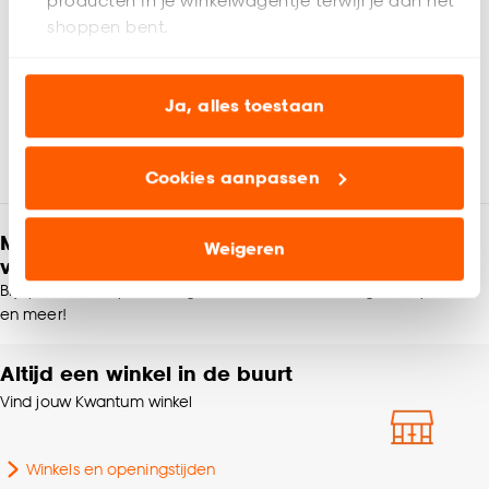
producten in je winkelwagentje terwijl je aan het
EAN nummer
8720197103019
shoppen bent.
Kleur
Groen
Analytische cookies (optioneel) helpen ons de
website te verbeteren voor jou en al onze andere
Ja, alles toestaan
Materiaal
Kunststof
klanten.
Beoordelingen
2.5
(
2
)
Cookies aanpassen
Marketing cookies (optioneel) laten jou
Productafmetingen (cm)
16x9,5x9,5 (hxbxd)
relevante informatie en aanbiedingen zien op
onze website, maar ook buiten de website voor
Meld je aan en ontvang € 5,- korting op je
Weigeren
Kleurtint
GROEN
advertenties en communicatie.
volgende bestelling
Blijf per e-mail op de hoogte van leuke aanbiedingen, inspiratie
Breedte
9.5 CM
Klik op ‘Ja, alles toestaan’ om gebruik te maken
en meer!
van alle cookies, of klik op ‘weigeren’ om alleen de
noodzakelijke cookies te accepteren. Je kunt er ook
Altijd een winkel in de buurt
Lengte
9.5 CM
voor kiezen om bepaalde cookies wel of niet te
Vind jouw Kwantum winkel
accepteren door op ‘Cookies aanpassen’ te
Gewicht
0.574 Kg
klikken.
Winkels en openingstijden